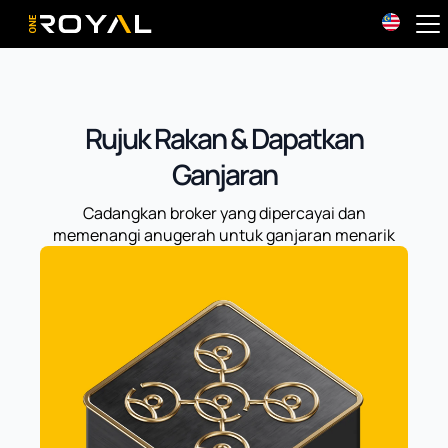
OneRoyal Home
Rujuk Rakan & Dapatkan
Ganjaran
Cadangkan broker yang dipercayai dan
memenangi anugerah untuk ganjaran menarik