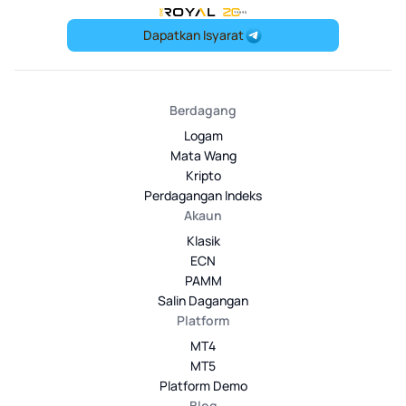
OneRoyal Home
Dapatkan Isyarat
Berdagang
Logam
Mata Wang
Kripto
Perdagangan Indeks
Akaun
Klasik
ECN
PAMM
Salin Dagangan
Platform
MT4
MT5
Platform Demo
Blog