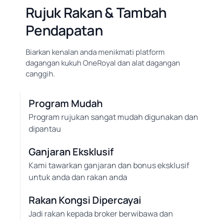
Rujuk Rakan & Tambah
Pendapatan
Biarkan kenalan anda menikmati platform
dagangan kukuh OneRoyal dan alat dagangan
canggih.
Program Mudah
Program rujukan sangat mudah digunakan dan
dipantau
Ganjaran Eksklusif
Kami tawarkan ganjaran dan bonus eksklusif
untuk anda dan rakan anda
Rakan Kongsi Dipercayai
Jadi rakan kepada broker berwibawa dan