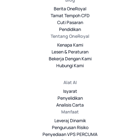
Berita OneRoyal
Tamat Tempoh CFD
Cuti Pasaran
Pendidikan
Tentang OneRoyal
Kenapa Kami
Lesen & Peraturan
Bekerja Dengan Kami
Hubungi Kami
Alat AI
Isyarat
Penyelidikan
Analisis Carta
Manfaat
Leveraj Dinamik
Pengurusan Risiko
Penyediaan VPS PERCUMA