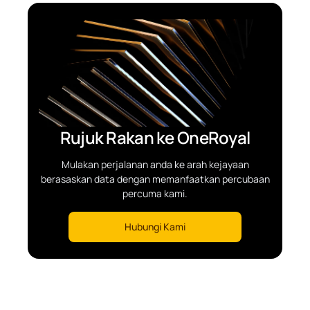
Rujuk Rakan ke OneRoyal
Mulakan perjalanan anda ke arah kejayaan
berasaskan data dengan memanfaatkan percubaan
percuma kami.
Hubungi Kami