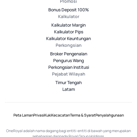
Promosi
Bonus Deposit 100%
Kalkulator
Kalkulator Margin
Kalkulator Pips
Kalkulator Keuntungan
Perkongsian
Broker Pengenalan
Pengurus Wang
Perkongsian Institusi
Pejabat Wilayah
Timur Tengah
Latam
Peta Laman
Privasi
Kuki
Kecacatan
Terma & Syarat
Penyalahgunaan
OneRoyal adalah nama dagang bagi entiti-entiti di bawah yang merupakan
sebahagian daripada Royal Group Holdings.