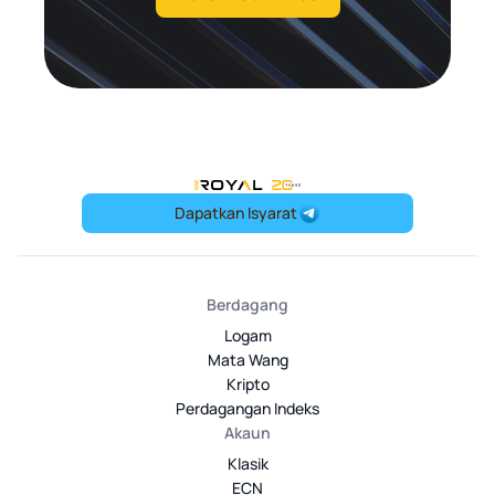
OneRoyal Home
Dapatkan Isyarat
Berdagang
Logam
Mata Wang
Kripto
Perdagangan Indeks
Akaun
Klasik
ECN