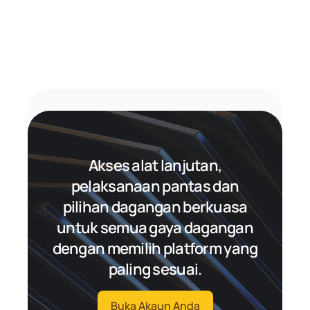
Akses alat lanjutan,
pelaksanaan pantas dan
pilihan dagangan berkuasa
untuk semua gaya dagangan
dengan memilih platform yang
paling sesuai.
Buka Akaun Anda