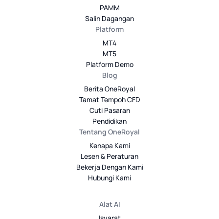
PAMM
Salin Dagangan
Platform
MT4
MT5
Platform Demo
Blog
Berita OneRoyal
Tamat Tempoh CFD
Cuti Pasaran
Pendidikan
Tentang OneRoyal
Kenapa Kami
Lesen & Peraturan
Bekerja Dengan Kami
Hubungi Kami
Alat AI
Isyarat