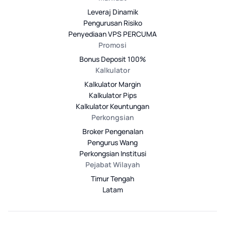
Leveraj Dinamik
Pengurusan Risiko
Penyediaan VPS PERCUMA
Promosi
Bonus Deposit 100%
Kalkulator
Kalkulator Margin
Kalkulator Pips
Kalkulator Keuntungan
Perkongsian
Broker Pengenalan
Pengurus Wang
Perkongsian Institusi
Pejabat Wilayah
Timur Tengah
Latam