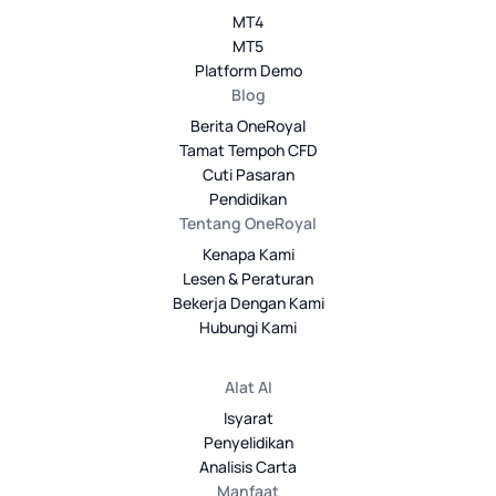
MT4
MT5
Platform Demo
Blog
Berita OneRoyal
Tamat Tempoh CFD
Cuti Pasaran
Pendidikan
Tentang OneRoyal
Kenapa Kami
Lesen & Peraturan
Bekerja Dengan Kami
Hubungi Kami
Alat AI
Isyarat
Penyelidikan
Analisis Carta
Manfaat