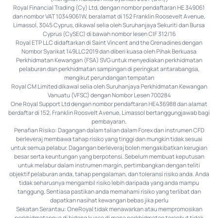
Royal Financial Trading (Cy) Ltd, dengan nombor pendaftaran HE 349061
dan nombor VAT 10349061W, beralamat di 152 Franklin Roosevelt Avenue,
Limassol, 3045 Cyprus, dikawal selia oleh Suruhanjaya Sekuriti dan Bursa
Cyprus (CySEC) di bawah nombor lesen CIF 312/16
Royal ETP LLC didaftarkan di Saint Vincent and the Grenadines dengan
Nombor Syarikat 149LLC2019 dan diberi kuasa oleh Pihak Berkuasa
Perkhidmatan Kewangan (FSA) SVG untuk menyediakan perkhidmatan
pelaburan dan perkhidmatan sampingan di peringkat antarabangsa,
mengikut perundangan tempatan
Royal CM Limited dikawal selia oleh Suruhanjaya Perkhidmatan Kewangan
Vanuatu (VFSC) dengan Nombor Lesen 700284
One Royal Support Ltd dengan nombor pendaftaran HE436988 dan alamat
berdaftar di 152, Franklin Roosvelt Avenue, Limassol bertanggungjawab bagi
pembayaran.
Penafian Risiko: Dagangan dalam talian dalam Forex dan instrumen CFD
berleveraj membawa tahap risiko yang tinggi dan mungkin tidak sesuai
untuk semua pelabur. Dagangan berleveraj boleh mengakibatkan kerugian
besar serta keuntungan yang berpotensi. Sebelum membuat keputusan
untuk melabur dalam instrumen margin, pertimbangkan dengan teliti
objektif pelaburan anda, tahap pengalaman, dan toleransi risiko anda. Anda
tidak seharusnya mengambil risiko lebih daripada yang anda mampu
tanggung. Sentiasa pastikan anda memahami risiko yang terlibat dan
dapatkan nasihat kewangan bebas jika perlu
Sekatan Serantau: OneRoyal tidak menawarkan atau mempromosikan
perkhidmatannya di bidang kuasa di mana perkhidmatan tersebut tidak