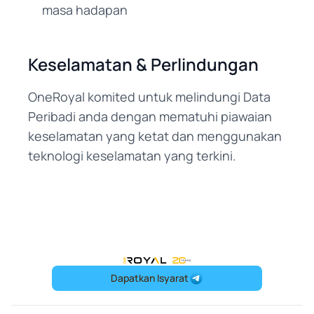
masa hadapan
Keselamatan & Perlindungan
OneRoyal komited untuk melindungi Data
Peribadi anda dengan mematuhi piawaian
keselamatan yang ketat dan menggunakan
teknologi keselamatan yang terkini.
OneRoyal Home
Dapatkan Isyarat