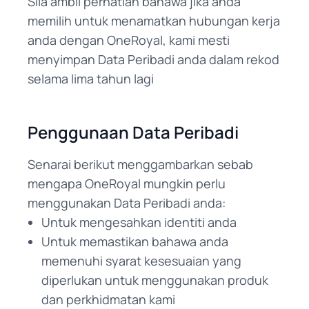
Sila ambil perhatian bahawa jika anda
memilih untuk menamatkan hubungan kerja
anda dengan OneRoyal, kami mesti
menyimpan Data Peribadi anda dalam rekod
selama lima tahun lagi
Penggunaan Data Peribadi
Senarai berikut menggambarkan sebab
mengapa OneRoyal mungkin perlu
menggunakan Data Peribadi anda:
Untuk mengesahkan identiti anda
Untuk memastikan bahawa anda
memenuhi syarat kesesuaian yang
diperlukan untuk menggunakan produk
dan perkhidmatan kami