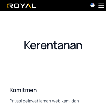
OneRoyal Home
Kerentanan
Komitmen
Privasi pelawat laman web kami dan