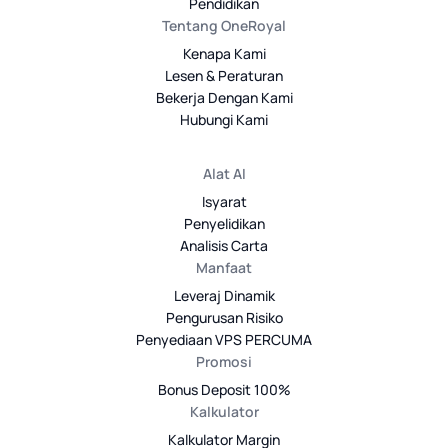
Pendidikan
Tentang OneRoyal
Kenapa Kami
Lesen & Peraturan
Bekerja Dengan Kami
Hubungi Kami
Alat AI
Isyarat
Penyelidikan
Analisis Carta
Manfaat
Leveraj Dinamik
Pengurusan Risiko
Penyediaan VPS PERCUMA
Promosi
Bonus Deposit 100%
Kalkulator
Kalkulator Margin