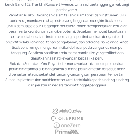
berdaftar di 152, Franklin Roosvelt Avenue, Limassol bertanggungjawab bagi
pembayaran.
Penafian Risiko: Dagangan dalam talian dalam Forex dan instrumen CFD
berleveraj membawa tahap risiko yang tinggi dan mungkin tidak sesuai
untuk semua pelabur. Dagangan berleveraj boleh mengakibatkan kerugian
besar serta keuntungan yang berpotensi. Sebelum membuat keputusan
untuk melabur dalam instrumen margin, pertimbangkan dengan teliti
objektif pelaburan anda, tahap pengalaman, dan toleransi risiko anda. Anda
tidak seharusnya mengambil risiko lebih daripada yang anda mampu
tanggung. Sentiasa pastikan anda memahami risiko yang terlibat dan
dapatkan nasihat kewangan bebas jika perlu
Sekatan Serantau: OneRoyal tidak menawarkan atau mempromosikan
perkhidmatannya di bidang kuasa di mana perkhidmatan tersebut tidak
dibenarkan atau disekat oleh undang-undang dan peraturan tempatan.
Akses ke platform dan perkhidmatan kami tertakluk kepada undang-undang
dan peraturan negara tempat tinggal pengguna
MetaQuotes
OnePrime
OneZero
PrimeXM