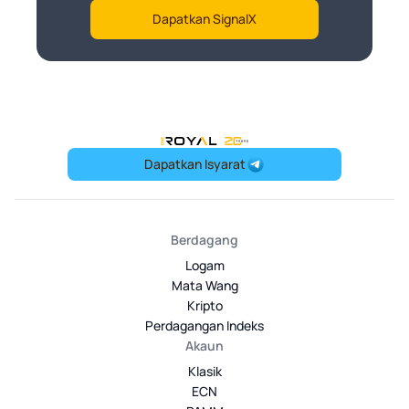
Dapatkan SignalX
OneRoyal Home
Dapatkan Isyarat
Berdagang
Logam
Mata Wang
Kripto
Perdagangan Indeks
Akaun
Klasik
ECN