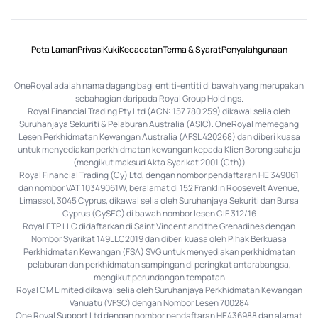
Peta Laman
Privasi
Kuki
Kecacatan
Terma & Syarat
Penyalahgunaan
OneRoyal adalah nama dagang bagi entiti-entiti di bawah yang merupakan
sebahagian daripada Royal Group Holdings.
Royal Financial Trading Pty Ltd (ACN: 157 780 259) dikawal selia oleh
Suruhanjaya Sekuriti & Pelaburan Australia (ASIC). OneRoyal memegang
Lesen Perkhidmatan Kewangan Australia (AFSL 420268) dan diberi kuasa
untuk menyediakan perkhidmatan kewangan kepada Klien Borong sahaja
(mengikut maksud Akta Syarikat 2001 (Cth))
Royal Financial Trading (Cy) Ltd, dengan nombor pendaftaran HE 349061
dan nombor VAT 10349061W, beralamat di 152 Franklin Roosevelt Avenue,
Limassol, 3045 Cyprus, dikawal selia oleh Suruhanjaya Sekuriti dan Bursa
Cyprus (CySEC) di bawah nombor lesen CIF 312/16
Royal ETP LLC didaftarkan di Saint Vincent and the Grenadines dengan
Nombor Syarikat 149LLC2019 dan diberi kuasa oleh Pihak Berkuasa
Perkhidmatan Kewangan (FSA) SVG untuk menyediakan perkhidmatan
pelaburan dan perkhidmatan sampingan di peringkat antarabangsa,
mengikut perundangan tempatan
Royal CM Limited dikawal selia oleh Suruhanjaya Perkhidmatan Kewangan
Vanuatu (VFSC) dengan Nombor Lesen 700284
One Royal Support Ltd dengan nombor pendaftaran HE436988 dan alamat