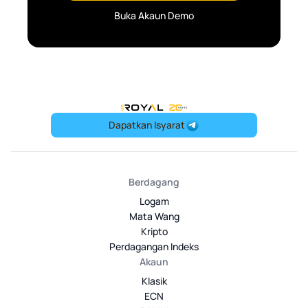
Buka Akaun Demo
OneRoyal Home
Dapatkan Isyarat
Berdagang
Logam
Mata Wang
Kripto
Perdagangan Indeks
Akaun
Klasik
ECN