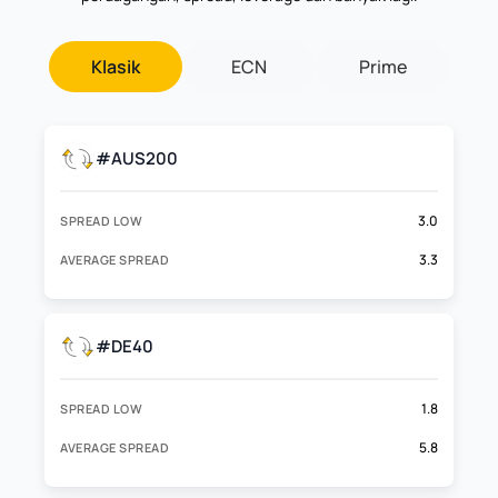
Klasik
ECN
Prime
#AUS200
3.0
SPREAD LOW
3.3
AVERAGE SPREAD
#DE40
1.8
SPREAD LOW
5.8
AVERAGE SPREAD