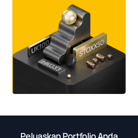
Peluaskan Portfolio Anda