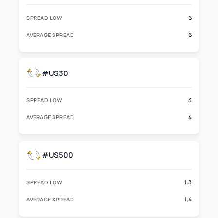
6
SPREAD LOW
6
AVERAGE SPREAD
#US30
3
SPREAD LOW
4
AVERAGE SPREAD
#US500
1.3
SPREAD LOW
1.4
AVERAGE SPREAD