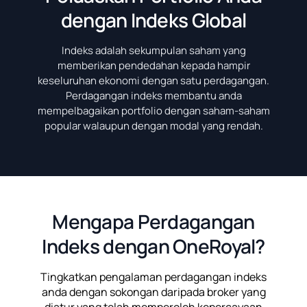
dengan Indeks Global
Indeks adalah sekumpulan saham yang
memberikan pendedahan kepada hampir
keseluruhan ekonomi dengan satu perdagangan.
Perdagangan indeks membantu anda
mempelbagaikan portfolio dengan saham-saham
popular walaupun dengan modal yang rendah.
Mengapa Perdagangan
Indeks dengan OneRoyal?
Tingkatkan pengalaman perdagangan indeks
anda dengan sokongan daripada broker yang