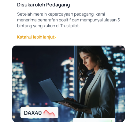
Disukai oleh Pedagang
Setelah meraih kepercayaan pedagang, kami
menerima penarafan positif dan mempunyai ulasan 5
bintang yang kukuh di Trustpilot.
Ketahui lebih lanjut