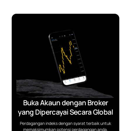
Buka Akaun dengan Broker
yang Dipercayai Secara Global
Perdagangan indeks dengan syarat terbaik untuk
memaksimumkan potensi perdagangan anda.