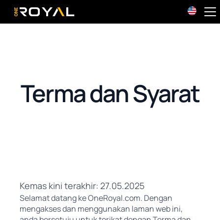
OneRoyal Home
Terma dan Syarat
Kemas kini terakhir: 27.05.2025
Selamat datang ke OneRoyal.com. Dengan
mengakses dan menggunakan laman web ini,
anda bersetuju untuk terikat dengan Terma dan