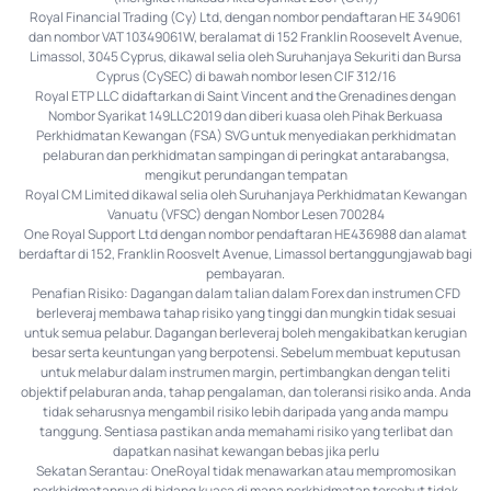
Royal Financial Trading (Cy) Ltd, dengan nombor pendaftaran HE 349061
dan nombor VAT 10349061W, beralamat di 152 Franklin Roosevelt Avenue,
Limassol, 3045 Cyprus, dikawal selia oleh Suruhanjaya Sekuriti dan Bursa
Cyprus (CySEC) di bawah nombor lesen CIF 312/16
Royal ETP LLC didaftarkan di Saint Vincent and the Grenadines dengan
Nombor Syarikat 149LLC2019 dan diberi kuasa oleh Pihak Berkuasa
Perkhidmatan Kewangan (FSA) SVG untuk menyediakan perkhidmatan
pelaburan dan perkhidmatan sampingan di peringkat antarabangsa,
mengikut perundangan tempatan
Royal CM Limited dikawal selia oleh Suruhanjaya Perkhidmatan Kewangan
Vanuatu (VFSC) dengan Nombor Lesen 700284
One Royal Support Ltd dengan nombor pendaftaran HE436988 dan alamat
berdaftar di 152, Franklin Roosvelt Avenue, Limassol bertanggungjawab bagi
pembayaran.
Penafian Risiko: Dagangan dalam talian dalam Forex dan instrumen CFD
berleveraj membawa tahap risiko yang tinggi dan mungkin tidak sesuai
untuk semua pelabur. Dagangan berleveraj boleh mengakibatkan kerugian
besar serta keuntungan yang berpotensi. Sebelum membuat keputusan
untuk melabur dalam instrumen margin, pertimbangkan dengan teliti
objektif pelaburan anda, tahap pengalaman, dan toleransi risiko anda. Anda
tidak seharusnya mengambil risiko lebih daripada yang anda mampu
tanggung. Sentiasa pastikan anda memahami risiko yang terlibat dan
dapatkan nasihat kewangan bebas jika perlu
Sekatan Serantau: OneRoyal tidak menawarkan atau mempromosikan
perkhidmatannya di bidang kuasa di mana perkhidmatan tersebut tidak