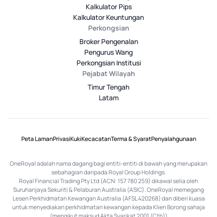
Kalkulator Pips
Kalkulator Keuntungan
Perkongsian
Broker Pengenalan
Pengurus Wang
Perkongsian Institusi
Pejabat Wilayah
Timur Tengah
Latam
Peta Laman
Privasi
Kuki
Kecacatan
Terma & Syarat
Penyalahgunaan
OneRoyal adalah nama dagang bagi entiti-entiti di bawah yang merupakan
sebahagian daripada Royal Group Holdings.
Royal Financial Trading Pty Ltd (ACN: 157 780 259) dikawal selia oleh
Suruhanjaya Sekuriti & Pelaburan Australia (ASIC). OneRoyal memegang
Lesen Perkhidmatan Kewangan Australia (AFSL 420268) dan diberi kuasa
untuk menyediakan perkhidmatan kewangan kepada Klien Borong sahaja
(mengikut maksud Akta Syarikat 2001 (Cth))