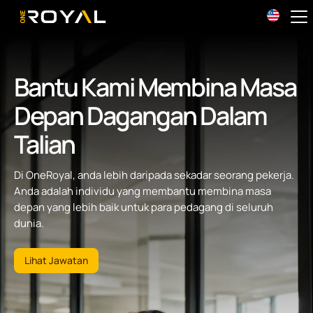
OneRoyal Home
Bantu Kami Membina Masa
Depan Dagangan Dalam
Talian
Di OneRoyal, anda lebih daripada sekadar seorang pekerja.
Anda adalah individu yang membantu membina masa
depan yang lebih baik untuk para pedagang di seluruh
dunia.
Lihat Jawatan