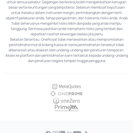
untuk semua pelabur. Dagangan berleveraj boleh mengakibatkan kerugian
besar serta keuntungan yang berpotensi. Sebelum membuat keputusan
untuk melabur dalam instrumen margin, pertimbangkan dengan teliti
objektif pelaburan anda, tahap pengalaman, dan toleransi risiko anda. Anda
tidak seharusnya mengambil risiko lebih daripada yang anda mampu
tanggung. Sentiasa pastikan anda memahami risiko yang terlibat dan
dapatkan nasihat kewangan bebas jika perlu
Sekatan Serantau: OneRoyal tidak menawarkan atau mempromosikan
perkhidmatannya di bidang kuasa di mana perkhidmatan tersebut tidak
dibenarkan atau disekat oleh undang-undang dan peraturan tempatan.
Akses ke platform dan perkhidmatan kami tertakluk kepada undang-undang
dan peraturan negara tempat tinggal pengguna
MetaQuotes
OnePrime
OneZero
PrimeXM