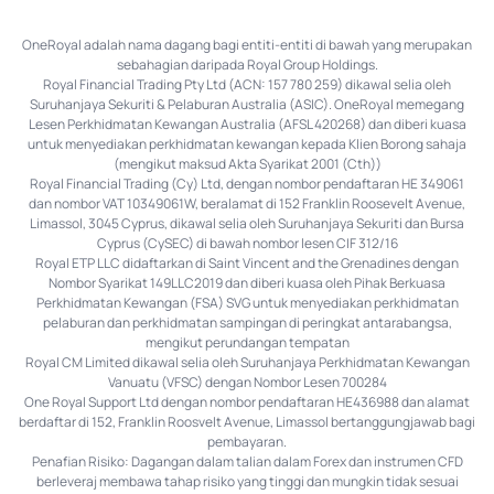
OneRoyal adalah nama dagang bagi entiti-entiti di bawah yang merupakan
sebahagian daripada Royal Group Holdings.
Royal Financial Trading Pty Ltd (ACN: 157 780 259) dikawal selia oleh
Suruhanjaya Sekuriti & Pelaburan Australia (ASIC). OneRoyal memegang
Lesen Perkhidmatan Kewangan Australia (AFSL 420268) dan diberi kuasa
untuk menyediakan perkhidmatan kewangan kepada Klien Borong sahaja
(mengikut maksud Akta Syarikat 2001 (Cth))
Royal Financial Trading (Cy) Ltd, dengan nombor pendaftaran HE 349061
dan nombor VAT 10349061W, beralamat di 152 Franklin Roosevelt Avenue,
Limassol, 3045 Cyprus, dikawal selia oleh Suruhanjaya Sekuriti dan Bursa
Cyprus (CySEC) di bawah nombor lesen CIF 312/16
Royal ETP LLC didaftarkan di Saint Vincent and the Grenadines dengan
Nombor Syarikat 149LLC2019 dan diberi kuasa oleh Pihak Berkuasa
Perkhidmatan Kewangan (FSA) SVG untuk menyediakan perkhidmatan
pelaburan dan perkhidmatan sampingan di peringkat antarabangsa,
mengikut perundangan tempatan
Royal CM Limited dikawal selia oleh Suruhanjaya Perkhidmatan Kewangan
Vanuatu (VFSC) dengan Nombor Lesen 700284
One Royal Support Ltd dengan nombor pendaftaran HE436988 dan alamat
berdaftar di 152, Franklin Roosvelt Avenue, Limassol bertanggungjawab bagi
pembayaran.
Penafian Risiko: Dagangan dalam talian dalam Forex dan instrumen CFD
berleveraj membawa tahap risiko yang tinggi dan mungkin tidak sesuai