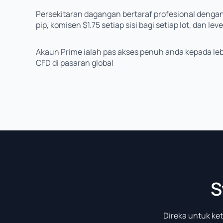
Persekitaran dagangan bertaraf profesional denga
pip, komisen $1.75 setiap sisi bagi setiap lot, dan le
Akaun Prime ialah pas akses penuh anda kepada le
CFD di pasaran global
S
Direka untuk ket