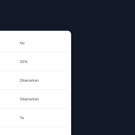
No
20%
Dibenarkan
Dibenarkan
Ya