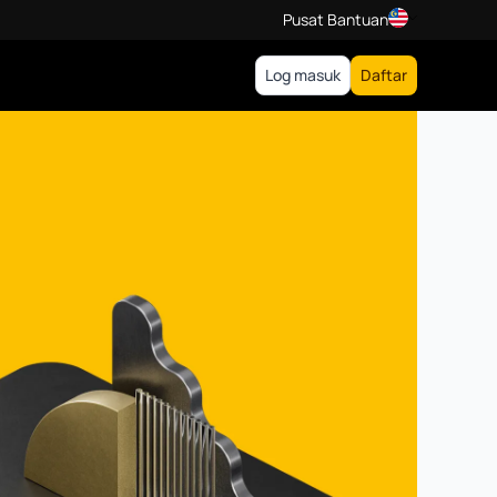
Pusat Bantuan
Log masuk
Daftar