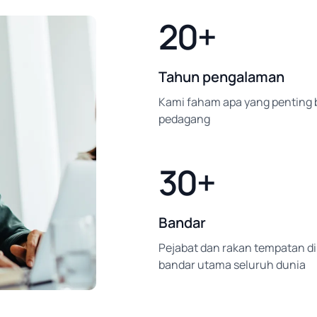
20+
Tahun pengalaman
Kami faham apa yang penting 
pedagang
30+
Bandar
Pejabat dan rakan tempatan di
bandar utama seluruh dunia