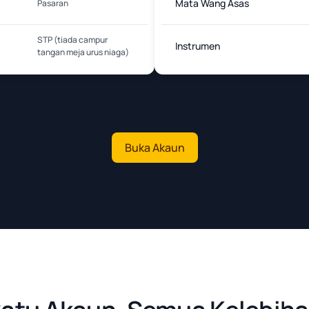
Mata Wang Asas
Pasaran
STP (tiada campur
Instrumen
tangan meja urus niaga)
Buka Akaun