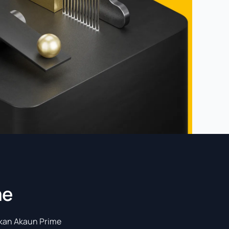
me
dikan Akaun Prime