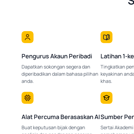
S
Pengurus Akaun Peribadi
Latihan 1-ke
Dapatkan sokongan segera dan
Tingkatkan pe
diperibadikan dalam bahasa pilihan
keyakinan anda
anda.
khas.
Alat Percuma Berasaskan AI
Sumber Pen
Buat keputusan bijak dengan
Sertai Akademi