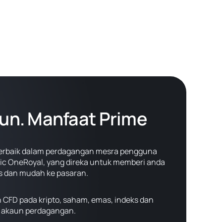
un. Manfaat Prime
erbaik dalam perdagangan mesra pengguna
ic OneRoyal, yang direka untuk memberi anda
us dan mudah ke pasaran.
 CFD pada kripto, saham, emas, indeks dan
 akaun perdagangan.