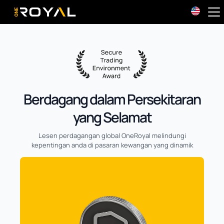
OneRoyal Home
Berdagang dalam Persekitaran
yang Selamat
Lesen perdagangan global OneRoyal melindungi
kepentingan anda di pasaran kewangan yang dinamik