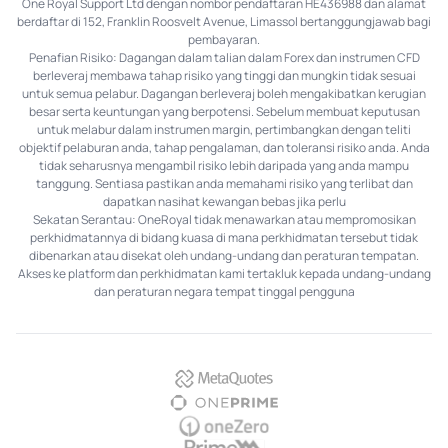
One Royal Support Ltd dengan nombor pendaftaran HE436988 dan alamat
berdaftar di 152, Franklin Roosvelt Avenue, Limassol bertanggungjawab bagi
pembayaran.
Penafian Risiko: Dagangan dalam talian dalam Forex dan instrumen CFD
berleveraj membawa tahap risiko yang tinggi dan mungkin tidak sesuai
untuk semua pelabur. Dagangan berleveraj boleh mengakibatkan kerugian
besar serta keuntungan yang berpotensi. Sebelum membuat keputusan
untuk melabur dalam instrumen margin, pertimbangkan dengan teliti
objektif pelaburan anda, tahap pengalaman, dan toleransi risiko anda. Anda
tidak seharusnya mengambil risiko lebih daripada yang anda mampu
tanggung. Sentiasa pastikan anda memahami risiko yang terlibat dan
dapatkan nasihat kewangan bebas jika perlu
Sekatan Serantau: OneRoyal tidak menawarkan atau mempromosikan
perkhidmatannya di bidang kuasa di mana perkhidmatan tersebut tidak
dibenarkan atau disekat oleh undang-undang dan peraturan tempatan.
Akses ke platform dan perkhidmatan kami tertakluk kepada undang-undang
dan peraturan negara tempat tinggal pengguna
MetaQuotes
OnePrime
OneZero