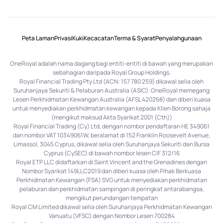
Peta Laman
Privasi
Kuki
Kecacatan
Terma & Syarat
Penyalahgunaan
OneRoyal adalah nama dagang bagi entiti-entiti di bawah yang merupakan
sebahagian daripada Royal Group Holdings.
Royal Financial Trading Pty Ltd (ACN: 157 780 259) dikawal selia oleh
Suruhanjaya Sekuriti & Pelaburan Australia (ASIC). OneRoyal memegang
Lesen Perkhidmatan Kewangan Australia (AFSL 420268) dan diberi kuasa
untuk menyediakan perkhidmatan kewangan kepada Klien Borong sahaja
(mengikut maksud Akta Syarikat 2001 (Cth))
Royal Financial Trading (Cy) Ltd, dengan nombor pendaftaran HE 349061
dan nombor VAT 10349061W, beralamat di 152 Franklin Roosevelt Avenue,
Limassol, 3045 Cyprus, dikawal selia oleh Suruhanjaya Sekuriti dan Bursa
Cyprus (CySEC) di bawah nombor lesen CIF 312/16
Royal ETP LLC didaftarkan di Saint Vincent and the Grenadines dengan
Nombor Syarikat 149LLC2019 dan diberi kuasa oleh Pihak Berkuasa
Perkhidmatan Kewangan (FSA) SVG untuk menyediakan perkhidmatan
pelaburan dan perkhidmatan sampingan di peringkat antarabangsa,
mengikut perundangan tempatan
Royal CM Limited dikawal selia oleh Suruhanjaya Perkhidmatan Kewangan
Vanuatu (VFSC) dengan Nombor Lesen 700284