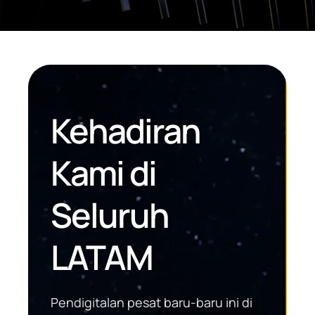
Kehadiran
Kami di
Seluruh
LATAM
Pendigitalan pesat baru-baru ini di