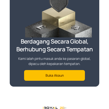
Berdagang Secara Global,
Berhubung Secara Tempatan
Kami ialah pintu masuk anda ke pasaran global,
dipacu oleh kepakaran tempatan.
Buka Akaun
OneRoyal Home