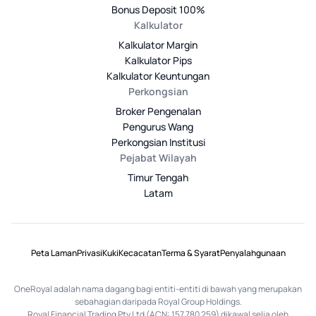
Bonus Deposit 100%
Kalkulator
Kalkulator Margin
Kalkulator Pips
Kalkulator Keuntungan
Perkongsian
Broker Pengenalan
Pengurus Wang
Perkongsian Institusi
Pejabat Wilayah
Timur Tengah
Latam
Peta Laman
Privasi
Kuki
Kecacatan
Terma & Syarat
Penyalahgunaan
OneRoyal adalah nama dagang bagi entiti-entiti di bawah yang merupakan
sebahagian daripada Royal Group Holdings.
Royal Financial Trading Pty Ltd (ACN: 157 780 259) dikawal selia oleh