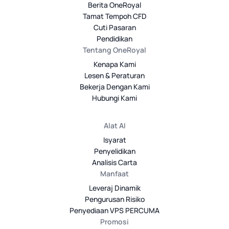
Berita OneRoyal
Tamat Tempoh CFD
Cuti Pasaran
Pendidikan
Tentang OneRoyal
Kenapa Kami
Lesen & Peraturan
Bekerja Dengan Kami
Hubungi Kami
Alat AI
Isyarat
Penyelidikan
Analisis Carta
Manfaat
Leveraj Dinamik
Pengurusan Risiko
Penyediaan VPS PERCUMA
Promosi