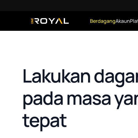
Berdagang
Akaun
Pla
OneRoyal Home
Lakukan daga
pada masa ya
tepat