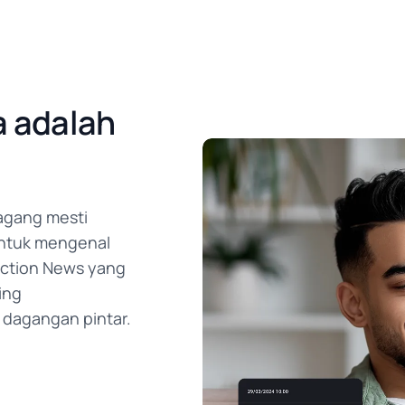
 adalah
dagang mesti
ntuk mengenal
 Action News yang
ing
dagangan pintar.