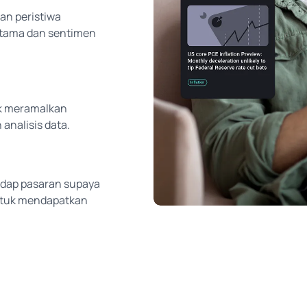
dan peristiwa
 utama dan sentimen
k meramalkan
analisis data.
adap pasaran supaya
untuk mendapatkan