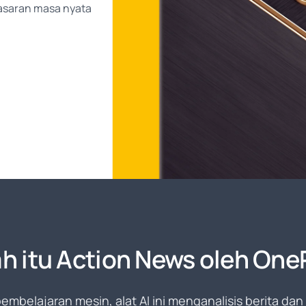
asaran masa nyata
h itu Action News oleh One
embelajaran mesin, alat AI ini menganalisis berita da