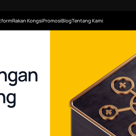
tform
Rakan Kongsi
Promosi
Blog
Tentang Kami
ngan
ng