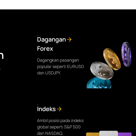
Dagangan
Forex
n
Dagangkan pasangan
popular seperti EURUSD
n
dan USDJPY.
Indeks
Ambil posisi pada indeks
global seperti S&P 500
dan NASDAQ.