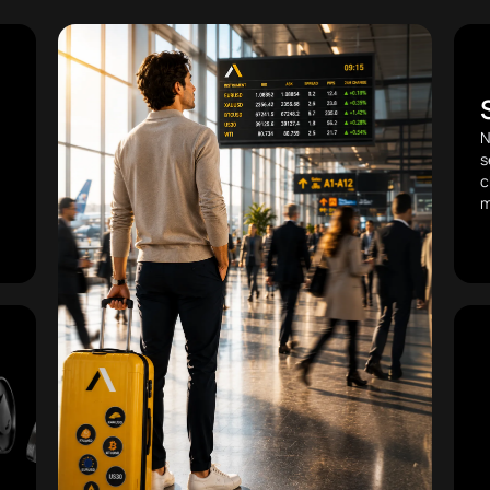
N
s
c
m