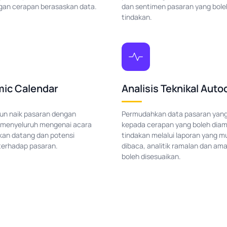
gan cerapan berasaskan data.
dan sentimen pasaran yang bole
tindakan.
ic Calendar
Analisis Teknikal Auto
run naik pasaran dengan
Permudahkan data pasaran yan
menyeluruh mengenai acara
kepada cerapan yang boleh diam
kan datang dan potensi
tindakan melalui laporan yang 
terhadap pasaran.
dibaca, analitik ramalan dan am
boleh disesuaikan.