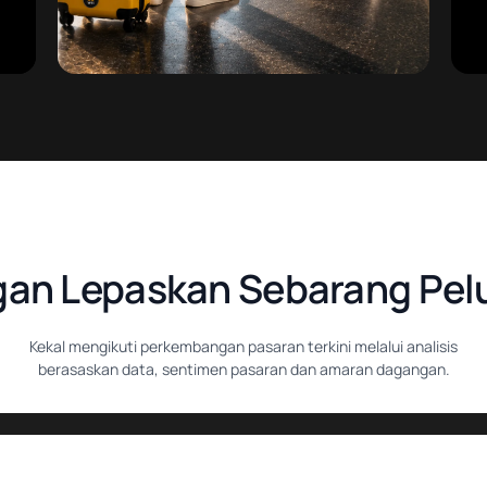
gan Lepaskan Sebarang Pel
Kekal mengikuti perkembangan pasaran terkini melalui analisis
berasaskan data, sentimen pasaran dan amaran dagangan.