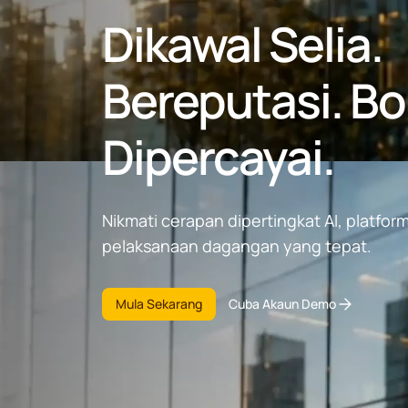
Dikawal Selia.
Bereputasi. Bo
Dipercayai.
Nikmati cerapan dipertingkat AI, platfor
pelaksanaan dagangan yang tepat.
Mula Sekarang
Cuba Akaun Demo