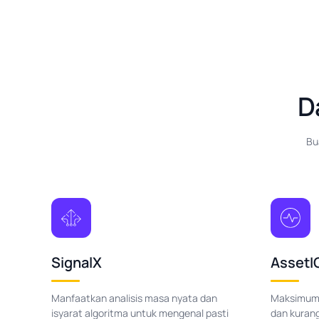
D
Bu
SignalX
AssetI
Manfaatkan analisis masa nyata dan
Maksimum
isyarat algoritma untuk mengenal pasti
dan kuran