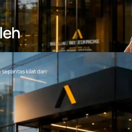
leh
m sepantas kilat dan