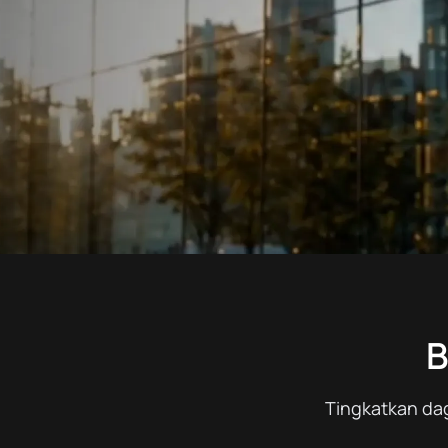
B
Tingkatkan dag