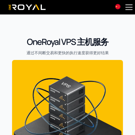
OneRoyal Home
OneRoyal VPS 主机服务
通过不间断交易和更快的执行速度获得更好结果