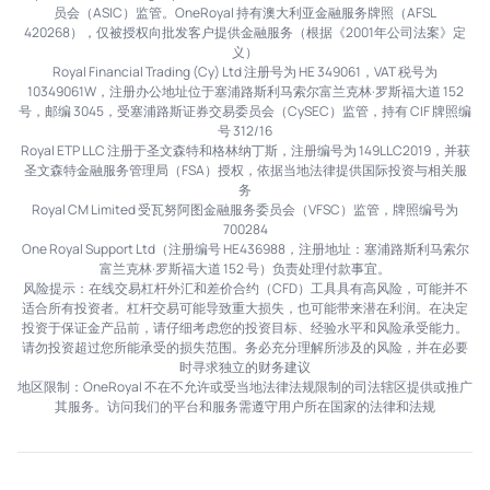
员会（ASIC）监管。OneRoyal 持有澳大利亚金融服务牌照（AFSL
420268），仅被授权向批发客户提供金融服务（根据《2001年公司法案》定
义）
Royal Financial Trading (Cy) Ltd 注册号为 HE 349061，VAT 税号为
10349061W，注册办公地址位于塞浦路斯利马索尔富兰克林·罗斯福大道 152
号，邮编 3045，受塞浦路斯证券交易委员会（CySEC）监管，持有 CIF 牌照编
号 312/16
Royal ETP LLC 注册于圣文森特和格林纳丁斯，注册编号为 149LLC2019，并获
圣文森特金融服务管理局（FSA）授权，依据当地法律提供国际投资与相关服
务
Royal CM Limited 受瓦努阿图金融服务委员会（VFSC）监管，牌照编号为
700284
One Royal Support Ltd（注册编号 HE436988，注册地址：塞浦路斯利马索尔
富兰克林·罗斯福大道 152 号）负责处理付款事宜。
风险提示：在线交易杠杆外汇和差价合约（CFD）工具具有高风险，可能并不
适合所有投资者。杠杆交易可能导致重大损失，也可能带来潜在利润。在决定
投资于保证金产品前，请仔细考虑您的投资目标、经验水平和风险承受能力。
请勿投资超过您所能承受的损失范围。务必充分理解所涉及的风险，并在必要
时寻求独立的财务建议
地区限制：OneRoyal 不在不允许或受当地法律法规限制的司法辖区提供或推广
其服务。访问我们的平台和服务需遵守用户所在国家的法律和法规