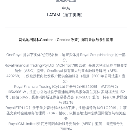
中东
LATAM（拉丁美洲）
网站地图
隐私
Cookies（Cookies 政策）
漏洞
条款与条件
滥用
OneRoyal 是以下实体的贸易名称，这些实体是 Royal Group Holdings 的一部
分。
Royal Financial Trading Pty Ltd（ACN: 157 780 259）受澳大利亚证券与投资委
员会（ASIC）监管。OneRoyal 持有澳大利亚金融服务牌照（AFSL
420268），仅被授权向批发客户提供金融服务（根据《2001年公司法案》定
义）
Royal Financial Trading (Cy) Ltd 注册号为 HE 349061，VAT 税号为
10349061W，注册办公地址位于塞浦路斯利马索尔富兰克林·罗斯福大道 152
号，邮编 3045，受塞浦路斯证券交易委员会（CySEC）监管，持有 CIF 牌照编
号 312/16
Royal ETP LLC 注册于圣文森特和格林纳丁斯，注册编号为 149LLC2019，并获
圣文森特金融服务管理局（FSA）授权，依据当地法律提供国际投资与相关服
务
Royal CM Limited 受瓦努阿图金融服务委员会（VFSC）监管，牌照编号为
700284