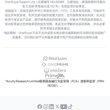
One Royal Support Ltd（注册编号 HE436988，注册地址：塞浦路斯利马索尔
富兰克林·罗斯福大道 152 号）负责处理付款事宜。
风险提示：在线交易杠杆外汇和差价合约（CFD）工具具有高风险，可能并不
适合所有投资者。杠杆交易可能导致重大损失，也可能带来潜在利润。在决定
投资于保证金产品前，请仔细考虑您的投资目标、经验水平和风险承受能力。
请勿投资超过您所能承受的损失范围。务必充分理解所涉及的风险，并在必要
时寻求独立的财务建议
地区限制：OneRoyal 不在不允许或受当地法律法规限制的司法辖区提供或推广
其服务。访问我们的平台和服务需遵守用户所在国家的法律和法规
MetaQuotes
OnePrime
OneZero
PrimeXM
*Acuity Research Limited获英国金融行为监管局（FCA）授权和监管（FRN:
787261）。