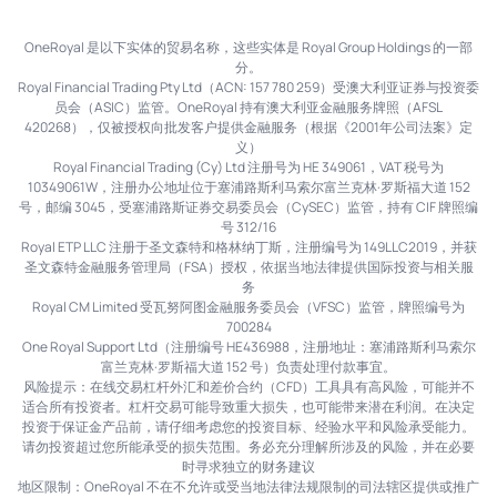
OneRoyal 是以下实体的贸易名称，这些实体是 Royal Group Holdings 的一部
分。
Royal Financial Trading Pty Ltd（ACN: 157 780 259）受澳大利亚证券与投资委
员会（ASIC）监管。OneRoyal 持有澳大利亚金融服务牌照（AFSL
420268），仅被授权向批发客户提供金融服务（根据《2001年公司法案》定
义）
Royal Financial Trading (Cy) Ltd 注册号为 HE 349061，VAT 税号为
10349061W，注册办公地址位于塞浦路斯利马索尔富兰克林·罗斯福大道 152
号，邮编 3045，受塞浦路斯证券交易委员会（CySEC）监管，持有 CIF 牌照编
号 312/16
Royal ETP LLC 注册于圣文森特和格林纳丁斯，注册编号为 149LLC2019，并获
圣文森特金融服务管理局（FSA）授权，依据当地法律提供国际投资与相关服
务
Royal CM Limited 受瓦努阿图金融服务委员会（VFSC）监管，牌照编号为
700284
One Royal Support Ltd（注册编号 HE436988，注册地址：塞浦路斯利马索尔
富兰克林·罗斯福大道 152 号）负责处理付款事宜。
风险提示：在线交易杠杆外汇和差价合约（CFD）工具具有高风险，可能并不
适合所有投资者。杠杆交易可能导致重大损失，也可能带来潜在利润。在决定
投资于保证金产品前，请仔细考虑您的投资目标、经验水平和风险承受能力。
请勿投资超过您所能承受的损失范围。务必充分理解所涉及的风险，并在必要
时寻求独立的财务建议
地区限制：OneRoyal 不在不允许或受当地法律法规限制的司法辖区提供或推广