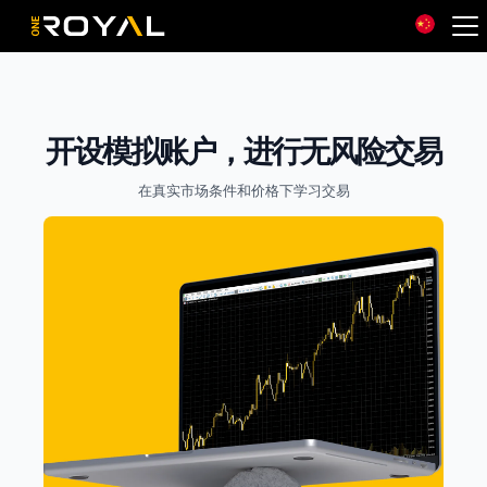
OneRoyal Home
开设模拟账户，进行无风险交易
在真实市场条件和价格下学习交易