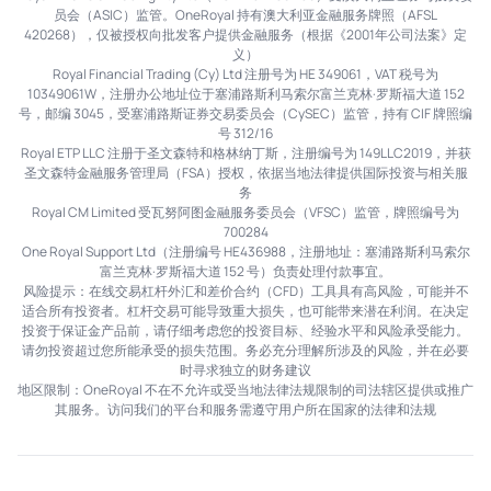
员会（ASIC）监管。OneRoyal 持有澳大利亚金融服务牌照（AFSL
420268），仅被授权向批发客户提供金融服务（根据《2001年公司法案》定
义）
Royal Financial Trading (Cy) Ltd 注册号为 HE 349061，VAT 税号为
10349061W，注册办公地址位于塞浦路斯利马索尔富兰克林·罗斯福大道 152
号，邮编 3045，受塞浦路斯证券交易委员会（CySEC）监管，持有 CIF 牌照编
号 312/16
Royal ETP LLC 注册于圣文森特和格林纳丁斯，注册编号为 149LLC2019，并获
圣文森特金融服务管理局（FSA）授权，依据当地法律提供国际投资与相关服
务
Royal CM Limited 受瓦努阿图金融服务委员会（VFSC）监管，牌照编号为
700284
One Royal Support Ltd（注册编号 HE436988，注册地址：塞浦路斯利马索尔
富兰克林·罗斯福大道 152 号）负责处理付款事宜。
风险提示：在线交易杠杆外汇和差价合约（CFD）工具具有高风险，可能并不
适合所有投资者。杠杆交易可能导致重大损失，也可能带来潜在利润。在决定
投资于保证金产品前，请仔细考虑您的投资目标、经验水平和风险承受能力。
请勿投资超过您所能承受的损失范围。务必充分理解所涉及的风险，并在必要
时寻求独立的财务建议
地区限制：OneRoyal 不在不允许或受当地法律法规限制的司法辖区提供或推广
其服务。访问我们的平台和服务需遵守用户所在国家的法律和法规