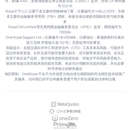
号，邮编 3045，受塞浦路斯证券交易委员会（CySEC）监管，持有 CIF 牌照编
号 312/16
Royal ETP LLC 注册于圣文森特和格林纳丁斯，注册编号为 149LLC2019，并获
圣文森特金融服务管理局（FSA）授权，依据当地法律提供国际投资与相关服
务
Royal CM Limited 受瓦努阿图金融服务委员会（VFSC）监管，牌照编号为
700284
One Royal Support Ltd（注册编号 HE436988，注册地址：塞浦路斯利马索尔
富兰克林·罗斯福大道 152 号）负责处理付款事宜。
风险提示：在线交易杠杆外汇和差价合约（CFD）工具具有高风险，可能并不
适合所有投资者。杠杆交易可能导致重大损失，也可能带来潜在利润。在决定
投资于保证金产品前，请仔细考虑您的投资目标、经验水平和风险承受能力。
请勿投资超过您所能承受的损失范围。务必充分理解所涉及的风险，并在必要
时寻求独立的财务建议
地区限制：OneRoyal 不在不允许或受当地法律法规限制的司法辖区提供或推广
其服务。访问我们的平台和服务需遵守用户所在国家的法律和法规
MetaQuotes
OnePrime
OneZero
PrimeXM