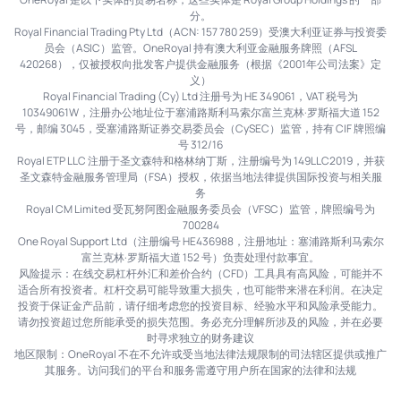
分。
Royal Financial Trading Pty Ltd（ACN: 157 780 259）受澳大利亚证券与投资委
员会（ASIC）监管。OneRoyal 持有澳大利亚金融服务牌照（AFSL
420268），仅被授权向批发客户提供金融服务（根据《2001年公司法案》定
义）
Royal Financial Trading (Cy) Ltd 注册号为 HE 349061，VAT 税号为
10349061W，注册办公地址位于塞浦路斯利马索尔富兰克林·罗斯福大道 152
号，邮编 3045，受塞浦路斯证券交易委员会（CySEC）监管，持有 CIF 牌照编
号 312/16
Royal ETP LLC 注册于圣文森特和格林纳丁斯，注册编号为 149LLC2019，并获
圣文森特金融服务管理局（FSA）授权，依据当地法律提供国际投资与相关服
务
Royal CM Limited 受瓦努阿图金融服务委员会（VFSC）监管，牌照编号为
700284
One Royal Support Ltd（注册编号 HE436988，注册地址：塞浦路斯利马索尔
富兰克林·罗斯福大道 152 号）负责处理付款事宜。
风险提示：在线交易杠杆外汇和差价合约（CFD）工具具有高风险，可能并不
适合所有投资者。杠杆交易可能导致重大损失，也可能带来潜在利润。在决定
投资于保证金产品前，请仔细考虑您的投资目标、经验水平和风险承受能力。
请勿投资超过您所能承受的损失范围。务必充分理解所涉及的风险，并在必要
时寻求独立的财务建议
地区限制：OneRoyal 不在不允许或受当地法律法规限制的司法辖区提供或推广
其服务。访问我们的平台和服务需遵守用户所在国家的法律和法规