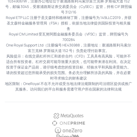
10349061W，注册办公地址位于塞浦路斯利马索尔富兰克林·罗斯福大道 152
号，邮编 3045，受塞浦路斯证券交易委员会（CySEC）监管，持有 CIF 牌照编
号 312/16
Royal ETP LLC 注册于圣文森特和格林纳丁斯，注册编号为 149LLC2019，并获
圣文森特金融服务管理局（FSA）授权，依据当地法律提供国际投资与相关服
务
Royal CM Limited 受瓦努阿图金融服务委员会（VFSC）监管，牌照编号为
700284
One Royal Support Ltd（注册编号 HE436988，注册地址：塞浦路斯利马索尔
富兰克林·罗斯福大道 152 号）负责处理付款事宜。
风险提示：在线交易杠杆外汇和差价合约（CFD）工具具有高风险，可能并不
适合所有投资者。杠杆交易可能导致重大损失，也可能带来潜在利润。在决定
投资于保证金产品前，请仔细考虑您的投资目标、经验水平和风险承受能力。
请勿投资超过您所能承受的损失范围。务必充分理解所涉及的风险，并在必要
时寻求独立的财务建议
地区限制：OneRoyal 不在不允许或受当地法律法规限制的司法辖区提供或推广
其服务。访问我们的平台和服务需遵守用户所在国家的法律和法规
MetaQuotes
OnePrime
OneZero
PrimeXM