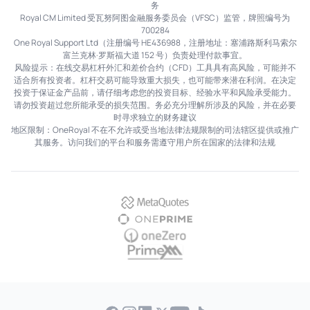
务
Royal CM Limited 受瓦努阿图金融服务委员会（VFSC）监管，牌照编号为
700284
One Royal Support Ltd（注册编号 HE436988，注册地址：塞浦路斯利马索尔
富兰克林·罗斯福大道 152 号）负责处理付款事宜。
风险提示：在线交易杠杆外汇和差价合约（CFD）工具具有高风险，可能并不
适合所有投资者。杠杆交易可能导致重大损失，也可能带来潜在利润。在决定
投资于保证金产品前，请仔细考虑您的投资目标、经验水平和风险承受能力。
请勿投资超过您所能承受的损失范围。务必充分理解所涉及的风险，并在必要
时寻求独立的财务建议
地区限制：OneRoyal 不在不允许或受当地法律法规限制的司法辖区提供或推广
其服务。访问我们的平台和服务需遵守用户所在国家的法律和法规
MetaQuotes
OnePrime
OneZero
PrimeXM