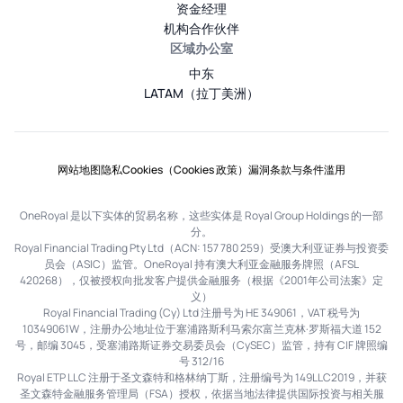
资金经理
机构合作伙伴
区域办公室
中东
LATAM（拉丁美洲）
网站地图
隐私
Cookies（Cookies 政策）
漏洞
条款与条件
滥用
OneRoyal 是以下实体的贸易名称，这些实体是 Royal Group Holdings 的一部
分。
Royal Financial Trading Pty Ltd（ACN: 157 780 259）受澳大利亚证券与投资委
员会（ASIC）监管。OneRoyal 持有澳大利亚金融服务牌照（AFSL
420268），仅被授权向批发客户提供金融服务（根据《2001年公司法案》定
义）
Royal Financial Trading (Cy) Ltd 注册号为 HE 349061，VAT 税号为
10349061W，注册办公地址位于塞浦路斯利马索尔富兰克林·罗斯福大道 152
号，邮编 3045，受塞浦路斯证券交易委员会（CySEC）监管，持有 CIF 牌照编
号 312/16
Royal ETP LLC 注册于圣文森特和格林纳丁斯，注册编号为 149LLC2019，并获
圣文森特金融服务管理局（FSA）授权，依据当地法律提供国际投资与相关服