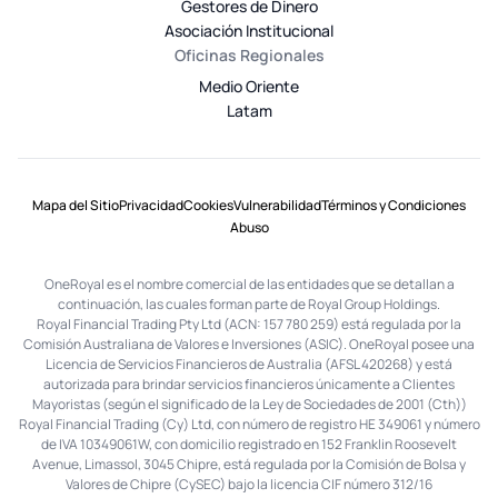
Gestores de Dinero
Asociación Institucional
Oficinas Regionales
Medio Oriente
Latam
Mapa del Sitio
Privacidad
Cookies
Vulnerabilidad
Términos y Condiciones
Abuso
OneRoyal es el nombre comercial de las entidades que se detallan a
continuación, las cuales forman parte de Royal Group Holdings.
Royal Financial Trading Pty Ltd (ACN: 157 780 259) está regulada por la
Comisión Australiana de Valores e Inversiones (ASIC). OneRoyal posee una
Licencia de Servicios Financieros de Australia (AFSL 420268) y está
autorizada para brindar servicios financieros únicamente a Clientes
Mayoristas (según el significado de la Ley de Sociedades de 2001 (Cth))
Royal Financial Trading (Cy) Ltd, con número de registro HE 349061 y número
de IVA 10349061W, con domicilio registrado en 152 Franklin Roosevelt
Avenue, Limassol, 3045 Chipre, está regulada por la Comisión de Bolsa y
Valores de Chipre (CySEC) bajo la licencia CIF número 312/16