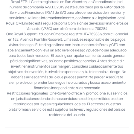
Royal ETP LLC está registrada en San Vicente y las Granadinas bajo el
número de compañía 149LLC2019 y está autorizada por la Autoridad de
Servicios Financieros (FSA) de SVG para ofrecer servicios de inversión y
servicios auxiliares internacionalmente, conforme a la legislación local
Royal CM Limited está regulada por la Comisión de Servicios Financieros de
Vanuatu (VFSC) con el número de licencia 700284
One Royal Support Ltd, con número de registro HE436988 y domicilio social
en 152, Avenida Franklin Roosvelt, Limassol, es responsable de los pagos.
Aviso de riesgo: El trading en línea con instrumentos de Forex y CFD con
apalancamiento conlleva un alto nivel de riesgo y puede no ser adecuado
para todos los inversores. El trading con apalancamiento puede generar
pérdidas significativas, así como posibles ganancias. Antes de decidir
invertir en instrumentos con margen, considera cuidadosamente tus
objetivos de inversión, tu nivel de experiencia y tu tolerancia al riesgo. No
deberías arriesgar más de lo que puedes permitirte perder. Asegúrate
siempre de comprender los riesgos involucrados y busca asesoramiento
financiero independiente si es necesario
Restricciones regionales: OneRoyal no ofrece ni promociona sus servicios
en jurisdicciones donde dichos servicios no estén permitidos o estén
restringidos por leyes y regulaciones locales. El acceso a nuestras
plataformas y servicios está sujeto a las leyes y regulaciones del país de
residencia del usuario