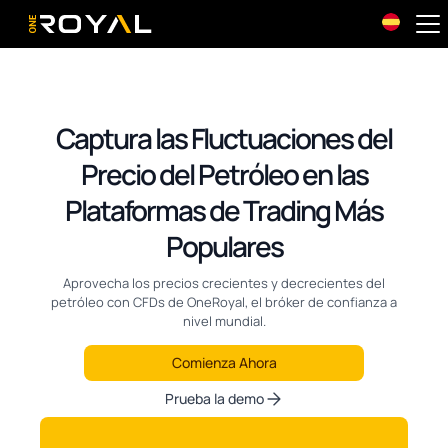
OneRoyal Home
Captura las Fluctuaciones del
Precio del Petróleo en las
Plataformas de Trading Más
Populares
Aprovecha los precios crecientes y decrecientes del
petróleo con CFDs de OneRoyal, el bróker de confianza a
nivel mundial.
Comienza Ahora
Prueba la demo