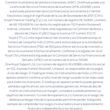
Comisión Australiana de Valores e Inversiones (ASIC). OneRoyal posee una
Licencia de Servicios Financieros de Australia (AFSL 420268) y está
autorizada para brindar servicios financieros únicamente a Clientes
Mayoristas (según el significado de la Ley de Sociedades de 2001 (Cth))
Royal Financial Trading (Cy) Ltd, con número de registro HE 349061 y número
de IVA 10349061W, con domicilio registrado en 152 Franklin Roosevelt
Avenue, Limassol, 3045 Chipre, está regulada por la Comisión de Bolsa y
Valores de Chipre (CySEC) bajo la licencia CIF número 312/16
Royal ETP LLC está registrada en San Vicente y las Granadinas bajo el
número de compañía 149LLC2019 y está autorizada por la Autoridad de
Servicios Financieros (FSA) de SVG para ofrecer servicios de inversión y
servicios auxiliares internacionalmente, conforme a la legislación local
Royal CM Limited está regulada por la Comisión de Servicios Financieros de
Vanuatu (VFSC) con el número de licencia 700284
One Royal Support Ltd, con número de registro HE436988 y domicilio social
en 152, Avenida Franklin Roosvelt, Limassol, es responsable de los pagos.
Aviso de riesgo: El trading en línea con instrumentos de Forex y CFD con
apalancamiento conlleva un alto nivel de riesgo y puede no ser adecuado
para todos los inversores. El trading con apalancamiento puede generar
pérdidas significativas, así como posibles ganancias. Antes de decidir
invertir en instrumentos con margen, considera cuidadosamente tus
objetivos de inversión, tu nivel de experiencia y tu tolerancia al riesgo. No
deberías arriesgar más de lo que puedes permitirte perder. Asegúrate
siempre de comprender los riesgos involucrados y busca asesoramiento
financiero independiente si es necesario