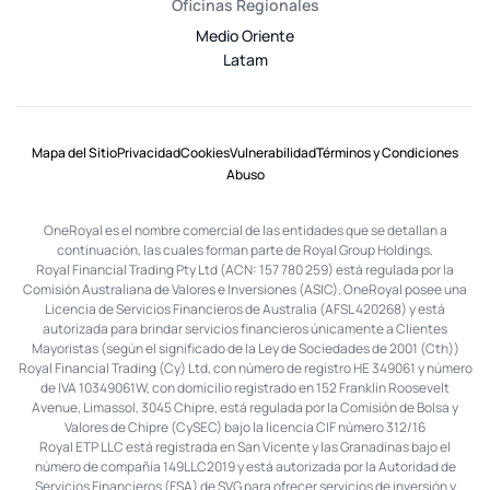
Oficinas Regionales
Medio Oriente
Latam
Mapa del Sitio
Privacidad
Cookies
Vulnerabilidad
Términos y Condiciones
Abuso
OneRoyal es el nombre comercial de las entidades que se detallan a
continuación, las cuales forman parte de Royal Group Holdings.
Royal Financial Trading Pty Ltd (ACN: 157 780 259) está regulada por la
Comisión Australiana de Valores e Inversiones (ASIC). OneRoyal posee una
Licencia de Servicios Financieros de Australia (AFSL 420268) y está
autorizada para brindar servicios financieros únicamente a Clientes
Mayoristas (según el significado de la Ley de Sociedades de 2001 (Cth))
Royal Financial Trading (Cy) Ltd, con número de registro HE 349061 y número
de IVA 10349061W, con domicilio registrado en 152 Franklin Roosevelt
Avenue, Limassol, 3045 Chipre, está regulada por la Comisión de Bolsa y
Valores de Chipre (CySEC) bajo la licencia CIF número 312/16
Royal ETP LLC está registrada en San Vicente y las Granadinas bajo el
número de compañía 149LLC2019 y está autorizada por la Autoridad de
Servicios Financieros (FSA) de SVG para ofrecer servicios de inversión y