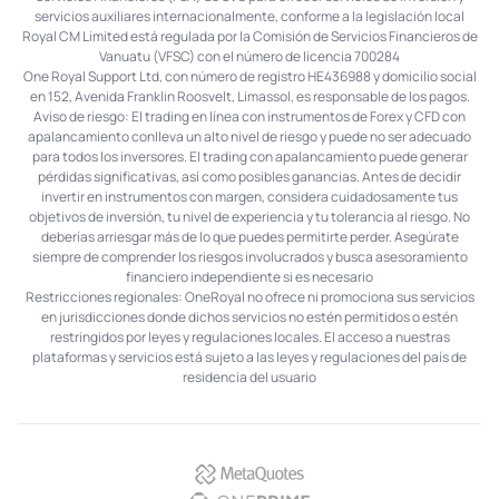
servicios auxiliares internacionalmente, conforme a la legislación local
Royal CM Limited está regulada por la Comisión de Servicios Financieros de
Vanuatu (VFSC) con el número de licencia 700284
One Royal Support Ltd, con número de registro HE436988 y domicilio social
en 152, Avenida Franklin Roosvelt, Limassol, es responsable de los pagos.
Aviso de riesgo: El trading en línea con instrumentos de Forex y CFD con
apalancamiento conlleva un alto nivel de riesgo y puede no ser adecuado
para todos los inversores. El trading con apalancamiento puede generar
pérdidas significativas, así como posibles ganancias. Antes de decidir
invertir en instrumentos con margen, considera cuidadosamente tus
objetivos de inversión, tu nivel de experiencia y tu tolerancia al riesgo. No
deberías arriesgar más de lo que puedes permitirte perder. Asegúrate
siempre de comprender los riesgos involucrados y busca asesoramiento
financiero independiente si es necesario
Restricciones regionales: OneRoyal no ofrece ni promociona sus servicios
en jurisdicciones donde dichos servicios no estén permitidos o estén
restringidos por leyes y regulaciones locales. El acceso a nuestras
plataformas y servicios está sujeto a las leyes y regulaciones del país de
residencia del usuario
MetaQuotes
OnePrime