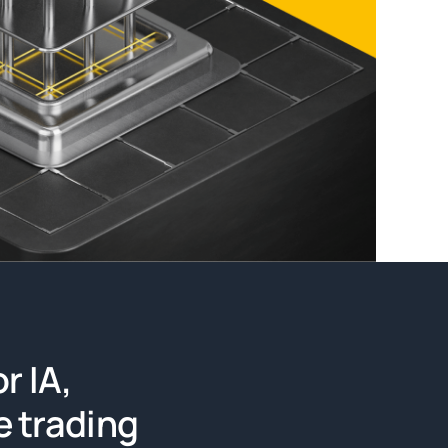
r IA,
e trading