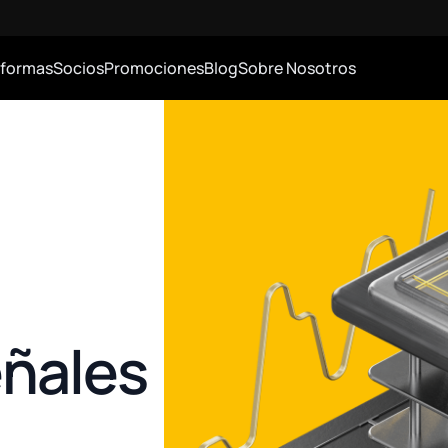
aformas
Socios
Promociones
Blog
Sobre Nosotros
eñales