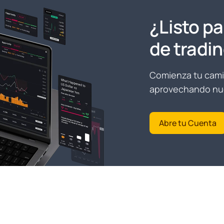
¿Listo pa
de tradi
Comienza tu camin
aprovechando nue
Abre tu Cuenta