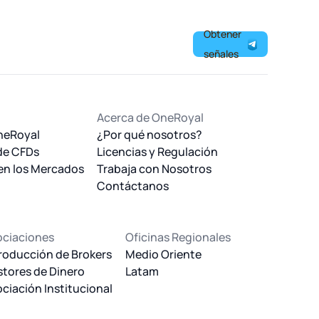
Obtener
señales
Acerca de OneRoyal
neRoyal
¿Por qué nosotros?
de CFDs
Licencias y Regulación
 en los Mercados
Trabaja con Nosotros
Contáctanos
ociaciones
Oficinas Regionales
roducción de Brokers
Medio Oriente
tores de Dinero
Latam
ciación Institucional