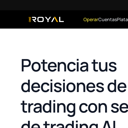
Operar
Cuentas
Plat
OneRoyal Home
Potencia tus
decisiones de
trading con s
de trading AI