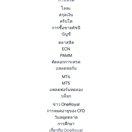
โลหะ
สกุลเงิน
คริปโต
การซื้อขายดัชนี
บัญชี
คลาสสิค
ECN
PAMM
คัดลอกการเทรด
แพลตฟอร์ม
MT4
MT5
แพลตฟอร์มทดลอง
บล็อก
ข่าว OneRoyal
การหมดอายุของ CFD
วันหยุดตลาด
การศึกษา
เกี่ยวกับ OneRoyal