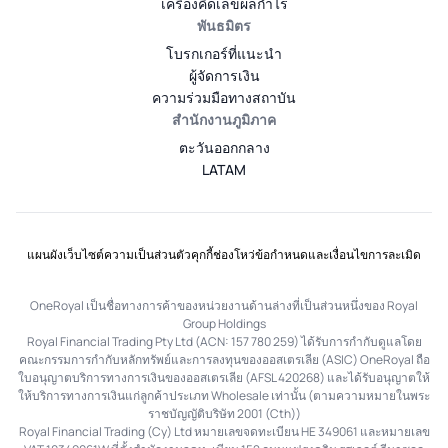
เครื่องคิดเลขผลกำไร
พันธมิตร
โบรกเกอร์ที่แนะนำ
ผู้จัดการเงิน
ความร่วมมือทางสถาบัน
สำนักงานภูมิภาค
ตะวันออกกลาง
LATAM
แผนผังเว็บไซต์
ความเป็นส่วนตัว
คุกกี้
ช่องโหว่
ข้อกำหนดและเงื่อนไข
การละเมิด
OneRoyal เป็นชื่อทางการค้าของหน่วยงานด้านล่างที่เป็นส่วนหนึ่งของ Royal
Group Holdings
Royal Financial Trading Pty Ltd (ACN: 157 780 259) ได้รับการกำกับดูแลโดย
คณะกรรมการกำกับหลักทรัพย์และการลงทุนของออสเตรเลีย (ASIC) OneRoyal ถือ
ใบอนุญาตบริการทางการเงินของออสเตรเลีย (AFSL 420268) และได้รับอนุญาตให้
ให้บริการทางการเงินแก่ลูกค้าประเภท Wholesale เท่านั้น (ตามความหมายในพระ
ราชบัญญัติบริษัท 2001 (Cth))
Royal Financial Trading (Cy) Ltd หมายเลขจดทะเบียน HE 349061 และหมายเลข