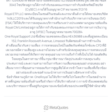
VAT 10349061W ที่ตั้งสำนักงานจดทะเบียน 152 ถนนแฟรงคลิน รูสเวลต์ ลีมาซอล
3045 ไซปรัส อยู่ภายใต้การกำกับของคณะกรรมการกำกับหลักทรัพย์ไซปรัส
(CySEC) ภายใต้ใบอนุญาต CIF หมายเลข 312/16
Royal ETP LLC จดทะเบียนในเซนต์วินเซนต์และเกรนาดีนส์ ภายใต้หมายเลขบริษัท
149LLC2019 และได้รับอนุญาตจากสำนักงานกำกับบริการทางการเงินของ SVG
(FSA) ให้ให้บริการการลงทุนและบริการเสริมระหว่างประเทศตามกฎหมายท้องถิ่น
Royal CM Limited อยู่ภายใต้การกำกับของคณะกรรมการบริการทางการเงินวานู
อาตู (VFSC) ใบอนุญาตหมายเลข 700284
One Royal Support Ltd ซึ่งมีหมายเลขจดทะเบียน HE436988 และที่อยู่จดทะเบียน
152, Franklin Roosvelt Avenue, Limassol รับผิดชอบด้านการชำระเงิน
คำเตือนเกี่ยวกับความเสี่ยง: การเทรดออนไลน์ในผลิตภัณฑ์ฟอเร็กซ์และ CFD ที่มี
เลเวอเรจมีความเสี่ยงสูง และอาจไม่เหมาะสำหรับนักลงทุนทุกคน การเทรดแบบมี
เลเวอเรจอาจส่งผลให้เกิดการขาดทุนอย่างมากรวมถึงกำไรที่เป็นไปได้ ก่อนตัดสิน
ใจลงทุนในตราสารมาร์จิ้น กรุณาพิจารณาวัตถุประสงค์การลงทุน ระดับ
ประสบการณ์ และความสามารถในการรับความเสี่ยงของคุณอย่างรอบคอบ อย่า
เสี่ยงมากกว่าที่คุณสามารถยอมรับการสูญเสียได้ ควรเข้าใจความเสี่ยงที่เกี่ยวข้อง
อย่างถ่องแท้ และขอคำแนะนำทางการเงินอย่างอิสระหากจำเป็น
ข้อจำกัดตามภูมิภาค: OneRoyal ไม่ให้บริการหรือโปรโมตบริการในเขตอำนาจ
ศาลที่กฎหมายท้องถิ่นห้ามหรือจำกัดการให้บริการดังกล่าว การเข้าถึงแพลตฟอร์ม
และบริการของเราขึ้นอยู่กับกฎหมายและข้อบังคับของประเทศที่ผู้ใช้พำนักอาศัย
MetaQuotes