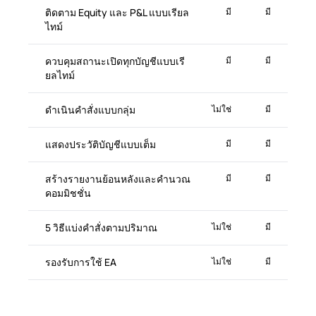
ติดตาม Equity และ P&L แบบเรียล
มี
มี
ไทม์
ควบคุมสถานะเปิดทุกบัญชีแบบเรี
มี
มี
ยลไทม์
ดำเนินคำสั่งแบบกลุ่ม
ไม่ใช่
มี
แสดงประวัติบัญชีแบบเต็ม
มี
มี
สร้างรายงานย้อนหลังและคำนวณ
มี
มี
คอมมิชชั่น
5 วิธีแบ่งคำสั่งตามปริมาณ
ไม่ใช่
มี
รองรับการใช้ EA
ไม่ใช่
มี