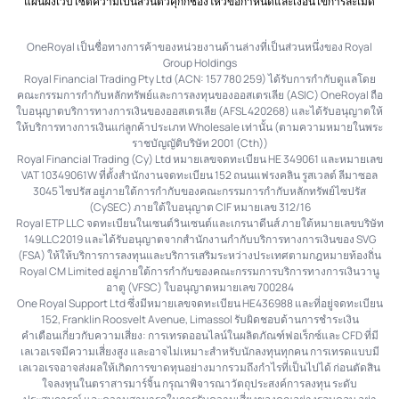
แผนผังเว็บไซต์
ความเป็นส่วนตัว
คุกกี้
ช่องโหว่
ข้อกำหนดและเงื่อนไข
การละเมิด
OneRoyal เป็นชื่อทางการค้าของหน่วยงานด้านล่างที่เป็นส่วนหนึ่งของ Royal
Group Holdings
Royal Financial Trading Pty Ltd (ACN: 157 780 259) ได้รับการกำกับดูแลโดย
คณะกรรมการกำกับหลักทรัพย์และการลงทุนของออสเตรเลีย (ASIC) OneRoyal ถือ
ใบอนุญาตบริการทางการเงินของออสเตรเลีย (AFSL 420268) และได้รับอนุญาตให้
ให้บริการทางการเงินแก่ลูกค้าประเภท Wholesale เท่านั้น (ตามความหมายในพระ
ราชบัญญัติบริษัท 2001 (Cth))
Royal Financial Trading (Cy) Ltd หมายเลขจดทะเบียน HE 349061 และหมายเลข
VAT 10349061W ที่ตั้งสำนักงานจดทะเบียน 152 ถนนแฟรงคลิน รูสเวลต์ ลีมาซอล
3045 ไซปรัส อยู่ภายใต้การกำกับของคณะกรรมการกำกับหลักทรัพย์ไซปรัส
(CySEC) ภายใต้ใบอนุญาต CIF หมายเลข 312/16
Royal ETP LLC จดทะเบียนในเซนต์วินเซนต์และเกรนาดีนส์ ภายใต้หมายเลขบริษัท
149LLC2019 และได้รับอนุญาตจากสำนักงานกำกับบริการทางการเงินของ SVG
(FSA) ให้ให้บริการการลงทุนและบริการเสริมระหว่างประเทศตามกฎหมายท้องถิ่น
Royal CM Limited อยู่ภายใต้การกำกับของคณะกรรมการบริการทางการเงินวานู
อาตู (VFSC) ใบอนุญาตหมายเลข 700284
One Royal Support Ltd ซึ่งมีหมายเลขจดทะเบียน HE436988 และที่อยู่จดทะเบียน
152, Franklin Roosvelt Avenue, Limassol รับผิดชอบด้านการชำระเงิน
คำเตือนเกี่ยวกับความเสี่ยง: การเทรดออนไลน์ในผลิตภัณฑ์ฟอเร็กซ์และ CFD ที่มี
เลเวอเรจมีความเสี่ยงสูง และอาจไม่เหมาะสำหรับนักลงทุนทุกคน การเทรดแบบมี
เลเวอเรจอาจส่งผลให้เกิดการขาดทุนอย่างมากรวมถึงกำไรที่เป็นไปได้ ก่อนตัดสิน
ใจลงทุนในตราสารมาร์จิ้น กรุณาพิจารณาวัตถุประสงค์การลงทุน ระดับ