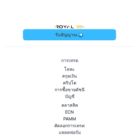
OneRoyal Home
รับสัญญาณ
การเทรด
โลหะ
สกุลเงิน
คริปโต
การซื้อขายดัชนี
บัญชี
คลาสสิค
ECN
PAMM
คัดลอกการเทรด
แพลตฟอร์ม