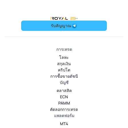
OneRoyal Home
รับสัญญาณ
การเทรด
โลหะ
สกุลเงิน
คริปโต
การซื้อขายดัชนี
บัญชี
คลาสสิค
ECN
PAMM
คัดลอกการเทรด
แพลตฟอร์ม
MT4