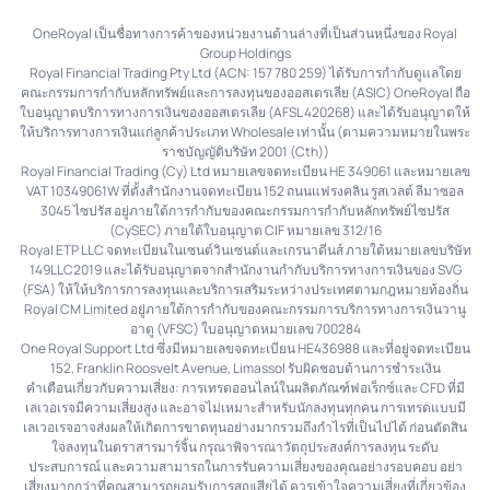
OneRoyal เป็นชื่อทางการค้าของหน่วยงานด้านล่างที่เป็นส่วนหนึ่งของ Royal
Group Holdings
Royal Financial Trading Pty Ltd (ACN: 157 780 259) ได้รับการกำกับดูแลโดย
คณะกรรมการกำกับหลักทรัพย์และการลงทุนของออสเตรเลีย (ASIC) OneRoyal ถือ
ใบอนุญาตบริการทางการเงินของออสเตรเลีย (AFSL 420268) และได้รับอนุญาตให้
ให้บริการทางการเงินแก่ลูกค้าประเภท Wholesale เท่านั้น (ตามความหมายในพระ
ราชบัญญัติบริษัท 2001 (Cth))
Royal Financial Trading (Cy) Ltd หมายเลขจดทะเบียน HE 349061 และหมายเลข
VAT 10349061W ที่ตั้งสำนักงานจดทะเบียน 152 ถนนแฟรงคลิน รูสเวลต์ ลีมาซอล
3045 ไซปรัส อยู่ภายใต้การกำกับของคณะกรรมการกำกับหลักทรัพย์ไซปรัส
(CySEC) ภายใต้ใบอนุญาต CIF หมายเลข 312/16
Royal ETP LLC จดทะเบียนในเซนต์วินเซนต์และเกรนาดีนส์ ภายใต้หมายเลขบริษัท
149LLC2019 และได้รับอนุญาตจากสำนักงานกำกับบริการทางการเงินของ SVG
(FSA) ให้ให้บริการการลงทุนและบริการเสริมระหว่างประเทศตามกฎหมายท้องถิ่น
Royal CM Limited อยู่ภายใต้การกำกับของคณะกรรมการบริการทางการเงินวานู
อาตู (VFSC) ใบอนุญาตหมายเลข 700284
One Royal Support Ltd ซึ่งมีหมายเลขจดทะเบียน HE436988 และที่อยู่จดทะเบียน
152, Franklin Roosvelt Avenue, Limassol รับผิดชอบด้านการชำระเงิน
คำเตือนเกี่ยวกับความเสี่ยง: การเทรดออนไลน์ในผลิตภัณฑ์ฟอเร็กซ์และ CFD ที่มี
เลเวอเรจมีความเสี่ยงสูง และอาจไม่เหมาะสำหรับนักลงทุนทุกคน การเทรดแบบมี
เลเวอเรจอาจส่งผลให้เกิดการขาดทุนอย่างมากรวมถึงกำไรที่เป็นไปได้ ก่อนตัดสิน
ใจลงทุนในตราสารมาร์จิ้น กรุณาพิจารณาวัตถุประสงค์การลงทุน ระดับ
ประสบการณ์ และความสามารถในการรับความเสี่ยงของคุณอย่างรอบคอบ อย่า
เสี่ยงมากกว่าที่คุณสามารถยอมรับการสูญเสียได้ ควรเข้าใจความเสี่ยงที่เกี่ยวข้อง