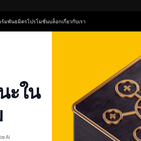
ร์ม
พันธมิตร
โปรโมชั่น
บล็อก
เกี่ยวกับเรา
านะใน
ม
วย AI