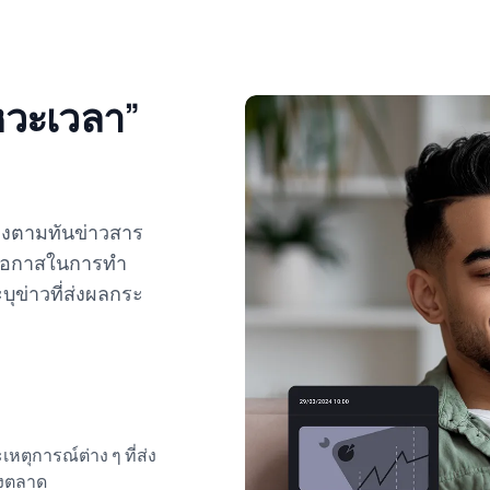
หวะเวลา”
องตามทันข่าวสาร
มโอกาสในการทำ
บุข่าวที่ส่งผลกระ
ุการณ์ต่าง ๆ ที่ส่ง
องตลาด