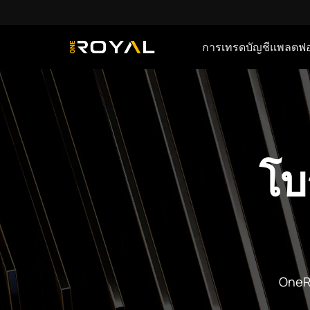
การเทรด
บัญชี
แพลตฟอ
OneRoyal Home
โบร
OneRo