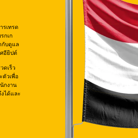
การเทรด
โบรกเก
ำกับดูแล
อียิปต์
วดเร็ว
ตัวเพื่อ
ำนักงาน
ถึงได้และ