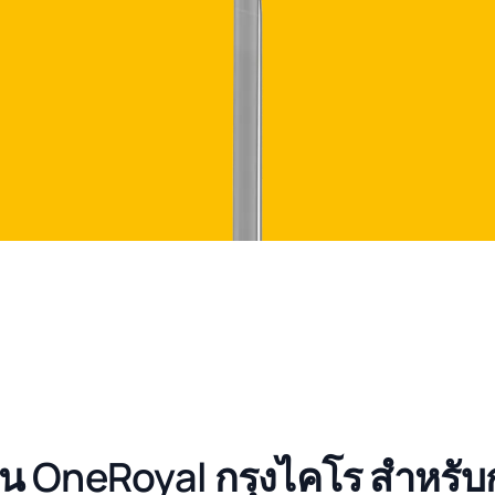
น OneRoyal กรุงไคโร สำหรั