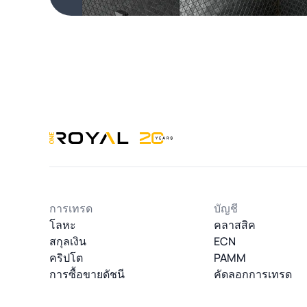
OneRoyal Home
การเทรด
บัญชี
โลหะ
คลาสสิค
สกุลเงิน
ECN
คริปโต
PAMM
การซื้อขายดัชนี
คัดลอกการเทรด