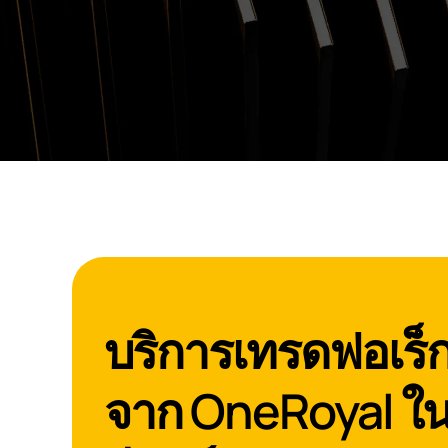
บริการเทรดฟอเร็ก
จาก OneRoyal ใ