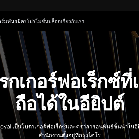
ร์ม
พันธมิตร
โปรโมชั่น
บล็อก
เกี่ยวกับเรา
กเกอร์ฟอเร็กซ์ที่เ
ถือได้ในอียิปต์
yal เป็นโบรกเกอร์ฟอเร็กซ์และตราสารอนุพันธ์ชั้นนำในอียิ
สำนักงานตั้งอยู่ที่กรุงไคโร