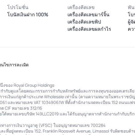
โปรโมชั่น
เครื่องคิดเลข
พัน
โบนัสเงินฝาก 100%
เครื่องคิดเลขมาร์จิ้น
โบร
เครื่องคิดเลขพิป
ผู้
เครื่องคิดเลขผลกำไร
คว
่อนไข
การละเมิด
นึ่งของ Royal Group Holdings
รับการกำกับดูแลโดยคณะกรรมการกำกับหลักทรัพย์และการลงทุนของออสเตรเลี
การเงินแก่ลูกค้าประเภท Wholesale เท่านั้น (ตามความหมายในพระราชบัญญ
9061 และหมายเลข VAT 10349061W ที่ตั้งสำนักงานจดทะเบียน 152 ถนนแฟรง
ต CIF หมายเลข 312/16
ายใต้หมายเลขบริษัท 149LLC2019 และได้รับอนุญาตจากสำนักงานกำกับบริก
ารทางการเงินวานูอาตู (VFSC) ใบอนุญาตหมายเลข 700284
ที่อยู่จดทะเบียน 152, Franklin Roosvelt Avenue, Limassol รับผิดชอบด้