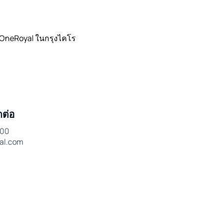
น OneRoyal ในกรุงไคโร
ดต่อ
100
al.com