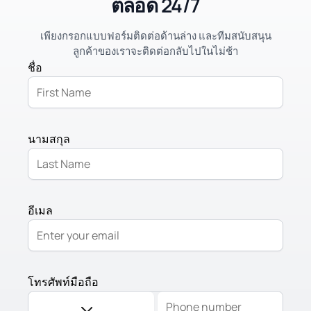
ตลอด 24/7
เพียงกรอกแบบฟอร์มติดต่อด้านล่าง และทีมสนับสนุน
ลูกค้าของเราจะติดต่อกลับไปในไม่ช้า
ชื่อ
นามสกุล
อีเมล
โทรศัพท์มือถือ