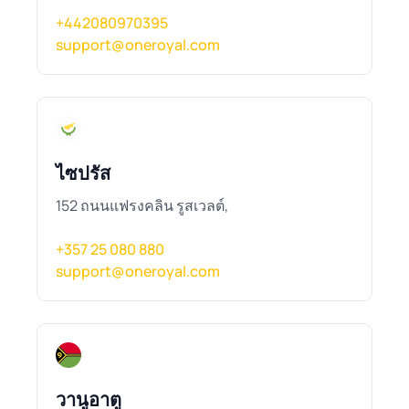
+442080970395
support@oneroyal.com
ไซปรัส
152 ถนนแฟรงคลิน รูสเวลต์,
+357 25 080 880
support@oneroyal.com
วานูอาตู