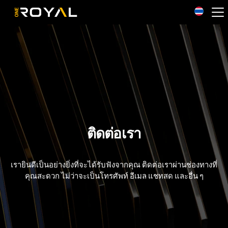
OneRoyal Home
ติดต่อเรา
เรายินดีเป็นอย่างยิ่งที่จะได้รับฟังจากคุณ ติดต่อเราผ่านช่องทางที่
คุณสะดวก ไม่ว่าจะเป็นโทรศัพท์ อีเมล แชทสด และอื่น ๆ