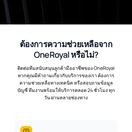
ต้องการความช่วยเหลือจาก
OneRoyal หรือไม่?
ติดต่อทีมสนับสนุนลูกค้ามืออาชีพของ OneRoyal
หากคุณมีคำถามเกี่ยวกับบริการของเรา ต้องการ
ความช่วยเหลือทางเทคนิค หรือสอบถามข้อมูล
บัญชี ทีมงานพร้อมให้บริการตลอด 24 ชั่วโมง ทุก
วัน ผ่านหลายช่องทาง