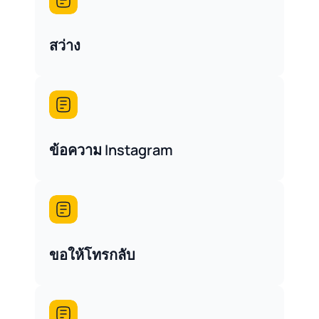
สว่าง
ข้อความ Instagram
ขอให้โทรกลับ