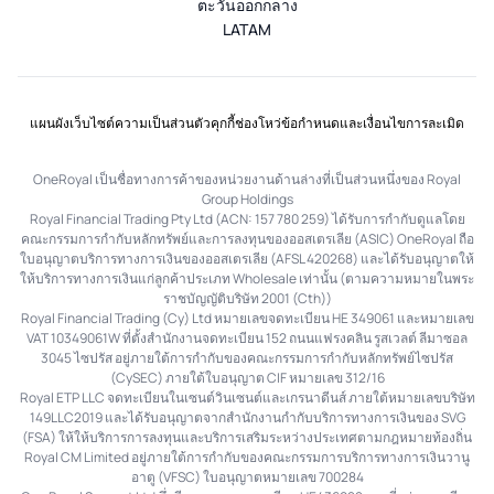
ตะวันออกกลาง
LATAM
แผนผังเว็บไซต์
ความเป็นส่วนตัว
คุกกี้
ช่องโหว่
ข้อกำหนดและเงื่อนไข
การละเมิด
OneRoyal เป็นชื่อทางการค้าของหน่วยงานด้านล่างที่เป็นส่วนหนึ่งของ Royal
Group Holdings
Royal Financial Trading Pty Ltd (ACN: 157 780 259) ได้รับการกำกับดูแลโดย
คณะกรรมการกำกับหลักทรัพย์และการลงทุนของออสเตรเลีย (ASIC) OneRoyal ถือ
ใบอนุญาตบริการทางการเงินของออสเตรเลีย (AFSL 420268) และได้รับอนุญาตให้
ให้บริการทางการเงินแก่ลูกค้าประเภท Wholesale เท่านั้น (ตามความหมายในพระ
ราชบัญญัติบริษัท 2001 (Cth))
Royal Financial Trading (Cy) Ltd หมายเลขจดทะเบียน HE 349061 และหมายเลข
VAT 10349061W ที่ตั้งสำนักงานจดทะเบียน 152 ถนนแฟรงคลิน รูสเวลต์ ลีมาซอล
3045 ไซปรัส อยู่ภายใต้การกำกับของคณะกรรมการกำกับหลักทรัพย์ไซปรัส
(CySEC) ภายใต้ใบอนุญาต CIF หมายเลข 312/16
Royal ETP LLC จดทะเบียนในเซนต์วินเซนต์และเกรนาดีนส์ ภายใต้หมายเลขบริษัท
149LLC2019 และได้รับอนุญาตจากสำนักงานกำกับบริการทางการเงินของ SVG
(FSA) ให้ให้บริการการลงทุนและบริการเสริมระหว่างประเทศตามกฎหมายท้องถิ่น
Royal CM Limited อยู่ภายใต้การกำกับของคณะกรรมการบริการทางการเงินวานู
อาตู (VFSC) ใบอนุญาตหมายเลข 700284