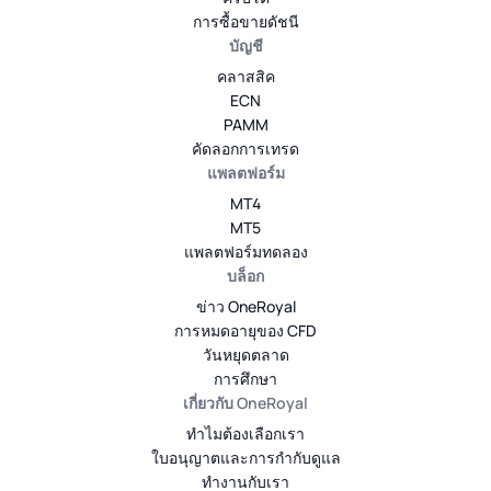
การซื้อขายดัชนี
บัญชี
คลาสสิค
ECN
PAMM
คัดลอกการเทรด
แพลตฟอร์ม
MT4
MT5
แพลตฟอร์มทดลอง
บล็อก
ข่าว OneRoyal
การหมดอายุของ CFD
วันหยุดตลาด
การศึกษา
เกี่ยวกับ OneRoyal
ทำไมต้องเลือกเรา
ใบอนุญาตและการกำกับดูแล
ทำงานกับเรา