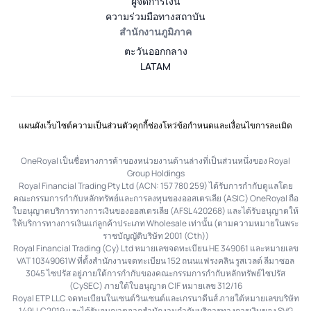
ผู้จัดการเงิน
ความร่วมมือทางสถาบัน
สำนักงานภูมิภาค
ตะวันออกกลาง
LATAM
แผนผังเว็บไซต์
ความเป็นส่วนตัว
คุกกี้
ช่องโหว่
ข้อกำหนดและเงื่อนไข
การละเมิด
OneRoyal เป็นชื่อทางการค้าของหน่วยงานด้านล่างที่เป็นส่วนหนึ่งของ Royal
Group Holdings
Royal Financial Trading Pty Ltd (ACN: 157 780 259) ได้รับการกำกับดูแลโดย
คณะกรรมการกำกับหลักทรัพย์และการลงทุนของออสเตรเลีย (ASIC) OneRoyal ถือ
ใบอนุญาตบริการทางการเงินของออสเตรเลีย (AFSL 420268) และได้รับอนุญาตให้
ให้บริการทางการเงินแก่ลูกค้าประเภท Wholesale เท่านั้น (ตามความหมายในพระ
ราชบัญญัติบริษัท 2001 (Cth))
Royal Financial Trading (Cy) Ltd หมายเลขจดทะเบียน HE 349061 และหมายเลข
VAT 10349061W ที่ตั้งสำนักงานจดทะเบียน 152 ถนนแฟรงคลิน รูสเวลต์ ลีมาซอล
3045 ไซปรัส อยู่ภายใต้การกำกับของคณะกรรมการกำกับหลักทรัพย์ไซปรัส
(CySEC) ภายใต้ใบอนุญาต CIF หมายเลข 312/16
Royal ETP LLC จดทะเบียนในเซนต์วินเซนต์และเกรนาดีนส์ ภายใต้หมายเลขบริษัท
149LLC2019 และได้รับอนุญาตจากสำนักงานกำกับบริการทางการเงินของ SVG