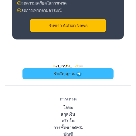
ลดความเครียดในการเทรด
ลดการเทรดตามอารมณ์
รับข่าว Action News
OneRoyal Home
รับสัญญาณ
การเทรด
โลหะ
สกุลเงิน
คริปโต
การซื้อขายดัชนี
บัญชี