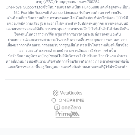
อาตู (VFSC) ใบอนุญาตหมายเลข 700284
One Royal Support Ltd ซึ่งมีหมายเลขจดทะเบียน HE436988 และที่อยู่จดทะเบียน
152, Franklin Roosvelt Avenue, Limassol รับผิดชอบด้านการชำระเงิน
คำเตือนเกี่ยวกับความเสี่ยง: การเทรดออนไลน์ในผลิตภัณฑ์ฟอเร็กซ์และ CFD ที่มี
เลเวอเรจมีความเสี่ยงสูง และอาจไม่เหมาะสำหรับนักลงทุนทุกคน การเทรดแบบมี
เลเวอเรจอาจส่งผลให้เกิดการขาดทุนอย่างมากรวมถึงกำไรที่เป็นไปได้ ก่อนตัดสิน
ใจลงทุนในตราสารมาร์จิ้น กรุณาพิจารณาวัตถุประสงค์การลงทุน ระดับ
ประสบการณ์ และความสามารถในการรับความเสี่ยงของคุณอย่างรอบคอบ อย่า
เสี่ยงมากกว่าที่คุณสามารถยอมรับการสูญเสียได้ ควรเข้าใจความเสี่ยงที่เกี่ยวข้อง
อย่างถ่องแท้ และขอคำแนะนำทางการเงินอย่างอิสระหากจำเป็น
ข้อจำกัดตามภูมิภาค: OneRoyal ไม่ให้บริการหรือโปรโมตบริการในเขตอำนาจ
ศาลที่กฎหมายท้องถิ่นห้ามหรือจำกัดการให้บริการดังกล่าว การเข้าถึงแพลตฟอร์ม
และบริการของเราขึ้นอยู่กับกฎหมายและข้อบังคับของประเทศที่ผู้ใช้พำนักอาศัย
MetaQuotes
OnePrime
OneZero
PrimeXM