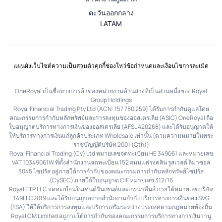
ตะวันออกกลาง
LATAM
แผนผังเว็บไซต์
ความเป็นส่วนตัว
คุกกี้
ช่องโหว่
ข้อกำหนดและเงื่อนไข
การละเมิด
OneRoyal เป็นชื่อทางการค้าของหน่วยงานด้านล่างที่เป็นส่วนหนึ่งของ Royal
Group Holdings
Royal Financial Trading Pty Ltd (ACN: 157 780 259) ได้รับการกำกับดูแลโดย
คณะกรรมการกำกับหลักทรัพย์และการลงทุนของออสเตรเลีย (ASIC) OneRoyal ถือ
ใบอนุญาตบริการทางการเงินของออสเตรเลีย (AFSL 420268) และได้รับอนุญาตให้
ให้บริการทางการเงินแก่ลูกค้าประเภท Wholesale เท่านั้น (ตามความหมายในพระ
ราชบัญญัติบริษัท 2001 (Cth))
Royal Financial Trading (Cy) Ltd หมายเลขจดทะเบียน HE 349061 และหมายเลข
VAT 10349061W ที่ตั้งสำนักงานจดทะเบียน 152 ถนนแฟรงคลิน รูสเวลต์ ลีมาซอล
3045 ไซปรัส อยู่ภายใต้การกำกับของคณะกรรมการกำกับหลักทรัพย์ไซปรัส
(CySEC) ภายใต้ใบอนุญาต CIF หมายเลข 312/16
Royal ETP LLC จดทะเบียนในเซนต์วินเซนต์และเกรนาดีนส์ ภายใต้หมายเลขบริษัท
149LLC2019 และได้รับอนุญาตจากสำนักงานกำกับบริการทางการเงินของ SVG
(FSA) ให้ให้บริการการลงทุนและบริการเสริมระหว่างประเทศตามกฎหมายท้องถิ่น
Royal CM Limited อยู่ภายใต้การกำกับของคณะกรรมการบริการทางการเงินวานู