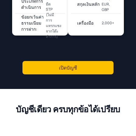
ประเภทการ
สกุลเงินหลัก
มืด
EUR,
ดำเนินการ
STP
GBP
(ไม่มี
ข้อยกเว้นค่า
การ
ธรรมเนียม
เครื่องมือ
2,000+
แทรกแซง
การฝาก:
จากโต๊ะ
ทำการ)
เปิดบัญชี
บัญชีเดียว ครบทุกข้อได้เปรียบ