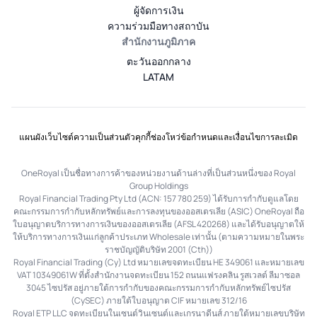
ผู้จัดการเงิน
ความร่วมมือทางสถาบัน
สำนักงานภูมิภาค
ตะวันออกกลาง
LATAM
แผนผังเว็บไซต์
ความเป็นส่วนตัว
คุกกี้
ช่องโหว่
ข้อกำหนดและเงื่อนไข
การละเมิด
OneRoyal เป็นชื่อทางการค้าของหน่วยงานด้านล่างที่เป็นส่วนหนึ่งของ Royal
Group Holdings
Royal Financial Trading Pty Ltd (ACN: 157 780 259) ได้รับการกำกับดูแลโดย
คณะกรรมการกำกับหลักทรัพย์และการลงทุนของออสเตรเลีย (ASIC) OneRoyal ถือ
ใบอนุญาตบริการทางการเงินของออสเตรเลีย (AFSL 420268) และได้รับอนุญาตให้
ให้บริการทางการเงินแก่ลูกค้าประเภท Wholesale เท่านั้น (ตามความหมายในพระ
ราชบัญญัติบริษัท 2001 (Cth))
Royal Financial Trading (Cy) Ltd หมายเลขจดทะเบียน HE 349061 และหมายเลข
VAT 10349061W ที่ตั้งสำนักงานจดทะเบียน 152 ถนนแฟรงคลิน รูสเวลต์ ลีมาซอล
3045 ไซปรัส อยู่ภายใต้การกำกับของคณะกรรมการกำกับหลักทรัพย์ไซปรัส
(CySEC) ภายใต้ใบอนุญาต CIF หมายเลข 312/16
Royal ETP LLC จดทะเบียนในเซนต์วินเซนต์และเกรนาดีนส์ ภายใต้หมายเลขบริษัท