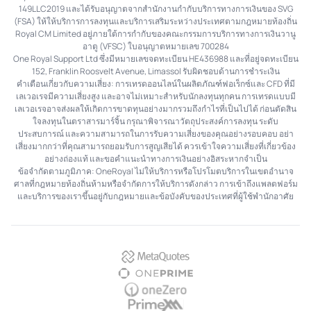
149LLC2019 และได้รับอนุญาตจากสำนักงานกำกับบริการทางการเงินของ SVG
(FSA) ให้ให้บริการการลงทุนและบริการเสริมระหว่างประเทศตามกฎหมายท้องถิ่น
Royal CM Limited อยู่ภายใต้การกำกับของคณะกรรมการบริการทางการเงินวานู
อาตู (VFSC) ใบอนุญาตหมายเลข 700284
One Royal Support Ltd ซึ่งมีหมายเลขจดทะเบียน HE436988 และที่อยู่จดทะเบียน
152, Franklin Roosvelt Avenue, Limassol รับผิดชอบด้านการชำระเงิน
คำเตือนเกี่ยวกับความเสี่ยง: การเทรดออนไลน์ในผลิตภัณฑ์ฟอเร็กซ์และ CFD ที่มี
เลเวอเรจมีความเสี่ยงสูง และอาจไม่เหมาะสำหรับนักลงทุนทุกคน การเทรดแบบมี
เลเวอเรจอาจส่งผลให้เกิดการขาดทุนอย่างมากรวมถึงกำไรที่เป็นไปได้ ก่อนตัดสิน
ใจลงทุนในตราสารมาร์จิ้น กรุณาพิจารณาวัตถุประสงค์การลงทุน ระดับ
ประสบการณ์ และความสามารถในการรับความเสี่ยงของคุณอย่างรอบคอบ อย่า
เสี่ยงมากกว่าที่คุณสามารถยอมรับการสูญเสียได้ ควรเข้าใจความเสี่ยงที่เกี่ยวข้อง
อย่างถ่องแท้ และขอคำแนะนำทางการเงินอย่างอิสระหากจำเป็น
ข้อจำกัดตามภูมิภาค: OneRoyal ไม่ให้บริการหรือโปรโมตบริการในเขตอำนาจ
ศาลที่กฎหมายท้องถิ่นห้ามหรือจำกัดการให้บริการดังกล่าว การเข้าถึงแพลตฟอร์ม
และบริการของเราขึ้นอยู่กับกฎหมายและข้อบังคับของประเทศที่ผู้ใช้พำนักอาศัย
MetaQuotes
OnePrime
OneZero
PrimeXM