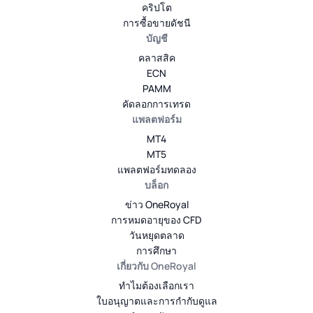
คริปโต
การซื้อขายดัชนี
บัญชี
คลาสสิค
ECN
PAMM
คัดลอกการเทรด
แพลตฟอร์ม
MT4
MT5
แพลตฟอร์มทดลอง
บล็อก
ข่าว OneRoyal
การหมดอายุของ CFD
วันหยุดตลาด
การศึกษา
เกี่ยวกับ OneRoyal
ทำไมต้องเลือกเรา
ใบอนุญาตและการกำกับดูแล