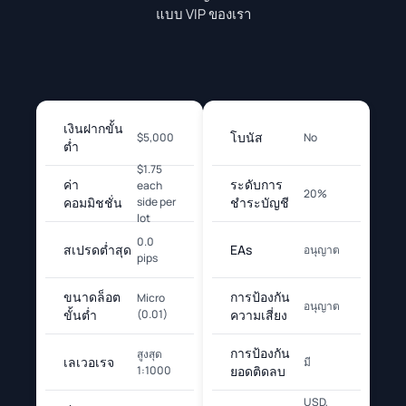
แบบ VIP ของเรา
เงินฝากขั้น
โบนัส
$5,000
No
ต่ำ
$1.75
ค่า
ระดับการ
each
20%
คอมมิชชั่น
side per
ชำระบัญชี
lot
0.0
สเปรดต่ำสุด
EAs
อนุญาต
pips
ขนาดล็อต
การป้องกัน
Micro
อนุญาต
ขั้นต่ำ
(0.01)
ความเสี่ยง
การป้องกัน
สูงสุด
เลเวอเรจ
มี
1:1000
ยอดติดลบ
USD,