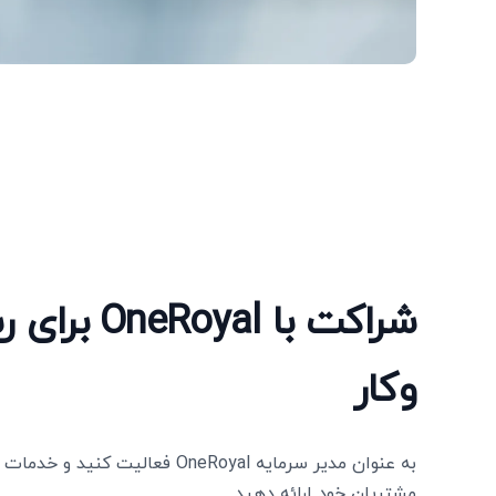
شراکت با oyal
وکار
به عنوان مدیر سرمایه OneRoyal فعالیت 
مشتریان خود ارائه دهید.