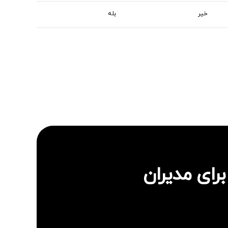
خیر
بله
رای مدیران