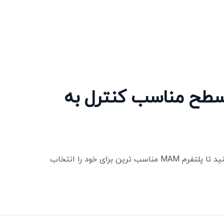
 سطح مناسب کنترل به
ویژگی‌ های MT4 Multi-Terminal و MetaFx را مقایسه کنید تا پلتفرم MAM مناسب‌ ترین برای خود را انتخاب