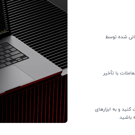
 (از 0.0 پیپ). پشتیبانی شده توسط
املات با تأخیر
نید و به ابزارهای
باشید.