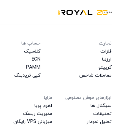
OneRoyal Home
تجارت
حساب‌ ها
فلزات
کلاسیک
ارزها
ECN
کریپتو
PAMM
معاملات شاخص
کپی تریدینگ
ابزارهای هوش مصنوعی
مزایا
سیگنال‌ ها
اهرم پویا
تحقیقات
مدیریت ریسک
تحلیل نمودار
میزبانی VPS رایگان