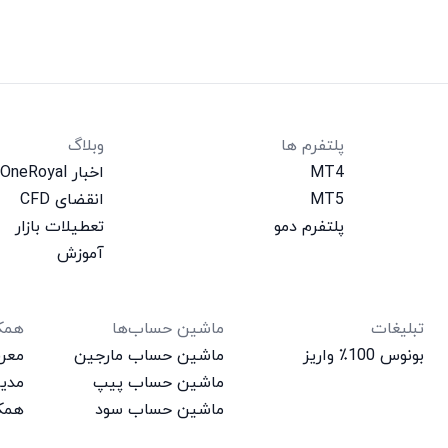
پلتفرم‌ ها
وبلاگ
MT4
اخبار OneRoyal
MT5
انقضای CFD
پلتفرم دمو
تعطیلات بازار
آموزش
تبلیغات
ماشین حساب‌ها
همکا
بونوس 100٪ واریز
ماشین حساب مارجین
معرف
ماشین حساب پیپ
مدیر
ماشین حساب سود
همکا