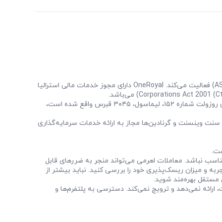
شرکت Royal Financial Trading Pty Ltd با شماره ثبت (ACN: 157 780 259) تحت نظارت کمیسیون اوراق بهادار و سرمایه‌گذاری استرالیا (ASIC) فعالیت می‌کند. OneRoyal دارای مجوز خدمات مالی استرالیا
شرکت Royal Financial Trading (Cy) Ltd با شماره ثبت HE 349061 و شماره مالیاتی 10349061W، که دفتر ثبت‌ شده آن در خیابان فرانکلین روزولت شماره ۱۵۲، لیماسول، ۳۰۴۵ قبرس واقع شده است،
ت Royal ETP LLC در سنت وینسنت و گرنادین‌ها با شماره ثبت 149LLC2019 به ثبت رسیده است و از سوی سازمان خدمات مالی (FSA) سنت وینسنت و گرنادین‌ها مجاز به ارائه خدمات سرمایه‌گذاری
برای همه سرمایه‌گذاران مناسب نباشد. معاملات اهرمی می‌تواند منجر به ضررهای قابل
به و میزان ریسک‌پذیری خود را بررسی کنید. نباید بیشتر از
مستقل بهره‌مند شوید.
 مجاز نیست، ارائه نمی‌دهد و ترویج نمی‌کند. دسترسی به پلتفرم‌ها و