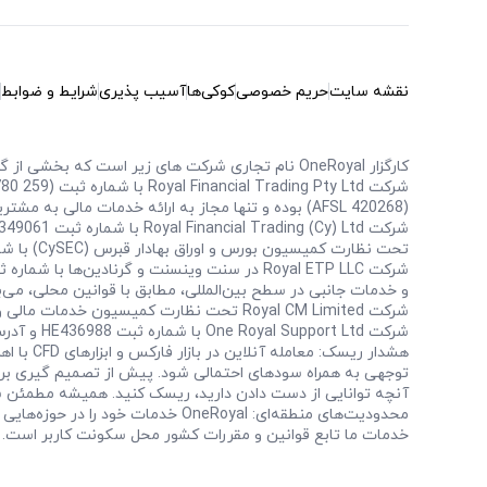
نقشه سایت
حریم خصوصی
کوکی‌ها
آسیب‌ پذیری
شرایط و ضوابط
کارگزار OneRoyal نام تجاری شرکت‌ های زیر است که بخشی از گروه Royal Group Holdings می‌باشند.
(AFSL 420268) بوده و تنها مجاز به ارائه خدمات مالی به مشتریان عمده‌ (Wholesale Clients) طبق تعریف قانون شرکت‌ها ۲۰۰۱ استرالیا (Corporations Act 2001 (Cth)) می‌باشد.
تحت نظارت کمیسیون بورس و اوراق بهادار قبرس (CySEC) با شماره مجوز CIF: 312/16 فعالیت می‌کند.
و خدمات جانبی در سطح بین‌المللی، مطابق با قوانین محلی، می‌ب
شرکت Royal CM Limited تحت نظارت کمیسیون خدمات مالی وانواتو (VFSC) با شماره مجوز 700284 فعالیت می‌کند.
شرکت One Royal Support Ltd با شماره ثبت HE436988 و آدرس ثبت‌شده در 152، خیابان فرانکلین روزولت، لیماسول، مسئول پرداخت‌ها است.
هشدار ر
توجهی به همراه سودهای احتمالی شود. پیش از تصمیم‌ گیری برای 
آنچه توانایی از دست دادن دارید، ریسک کنید. همیشه مطمئن شوی
محدودیت‌های منطقه‌ای: OneRoyal خ
خدمات ما تابع قوانین و مقررات کشور محل سکونت کاربر است.