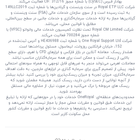
بهادار قبرس (CySEC) با شماره مجوز CIF: 312/16 فعالیت می‌کند.
شرکت Royal ETP LLC در سنت وینسنت و گرنادین‌ها با شماره ثبت 149LLC2019
به ثبت رسیده است و از سوی سازمان خدمات مالی (FSA) سنت وینسنت و
گرنادین‌ها مجاز به ارائه خدمات سرمایه‌گذاری و خدمات جانبی در سطح بین‌المللی،
مطابق با قوانین محلی، می‌باشد.
شرکت Royal CM Limited تحت نظارت کمیسیون خدمات مالی وانواتو (VFSC) با
شماره مجوز 700284 فعالیت می‌کند.
شرکت One Royal Support Ltd با شماره ثبت HE436988 و آدرس ثبت‌شده در
152، خیابان فرانکلین روزولت، لیماسول، مسئول پرداخت‌ها است.
هشدار ریسک: معامله آنلاین در بازار فارکس و ابزارهای CFD با اهرم، دارای سطح
بالایی از ریسک است و ممکن است برای همه سرمایه‌گذاران مناسب نباشد.
معاملات اهرمی می‌تواند منجر به ضررهای قابل توجهی به همراه سودهای احتمالی
شود. پیش از تصمیم‌ گیری برای سرمایه‌ گذاری در ابزارهای مارجین، به دقت اهداف
سرمایه‌گذاری، میزان تجربه و میزان ریسک‌پذیری خود را بررسی کنید. نباید بیشتر
از آنچه توانایی از دست دادن دارید، ریسک کنید. همیشه مطمئن شوید که
ریسک‌ های مربوطه را درک می‌کنید و در صورت نیاز، از مشاوره مالی مستقل
بهره‌مند شوید.
محدودیت‌های منطقه‌ای: OneRoyal خدمات خود را در حوزه‌هایی که ارائه یا تبلیغ
این خدمات طبق قوانین و مقررات محلی مجاز یا مجاز نیست، ارائه نمی‌دهد و
ترویج نمی‌کند. دسترسی به پلتفرم‌ها و خدمات ما تابع قوانین و مقررات کشور
محل سکونت کاربر است.