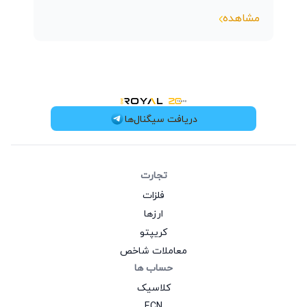
مشاهده
OneRoyal Home
دریافت سیگنال‌ها
تجارت
فلزات
ارزها
کریپتو
معاملات شاخص
حساب‌ ها
کلاسیک
ECN