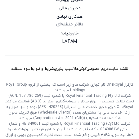
مدیران مالی
همکاری نهادی
دفاتر منطقه‌ای
خاورمیانه
LATAM
نقشه سایت
حریم خصوصی
کوکی‌ها
آسیب‌ پذیری
شرایط و ضوابط
سوءاستفاده
کارگزار OneRoyal نام تجاری شرکت‌ های زیر است که بخشی از گروه Royal Group
Holdings می‌باشند.
شرکت Royal Financial Trading Pty Ltd با شماره ثبت (ACN: 157 780 259)
تحت نظارت کمیسیون اوراق بهادار و سرمایه‌گذاری استرالیا (ASIC) فعالیت می‌کند.
OneRoyal دارای مجوز خدمات مالی استرالیا (AFSL 420268) بوده و تنها مجاز به
ارائه خدمات مالی به مشتریان عمده‌ (Wholesale Clients) طبق تعریف قانون
شرکت‌ها ۲۰۰۱ استرالیا (Corporations Act 2001 (Cth)) می‌باشد.
شرکت Royal Financial Trading (Cy) Ltd با شماره ثبت HE 349061 و شماره
مالیاتی 10349061W، که دفتر ثبت‌ شده آن در خیابان فرانکلین روزولت شماره
۱۵۲، لیماسول، ۳۰۴۵ قبرس واقع شده است، تحت نظارت کمیسیون بورس و اوراق