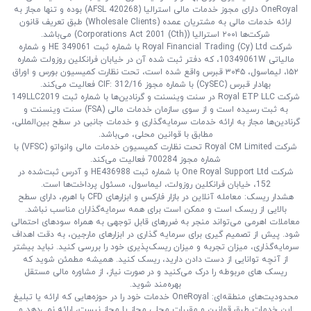
OneRoyal دارای مجوز خدمات مالی استرالیا (AFSL 420268) بوده و تنها مجاز به
ارائه خدمات مالی به مشتریان عمده‌ (Wholesale Clients) طبق تعریف قانون
شرکت‌ها ۲۰۰۱ استرالیا (Corporations Act 2001 (Cth)) می‌باشد.
شرکت Royal Financial Trading (Cy) Ltd با شماره ثبت HE 349061 و شماره
مالیاتی 10349061W، که دفتر ثبت‌ شده آن در خیابان فرانکلین روزولت شماره
۱۵۲، لیماسول، ۳۰۴۵ قبرس واقع شده است، تحت نظارت کمیسیون بورس و اوراق
بهادار قبرس (CySEC) با شماره مجوز CIF: 312/16 فعالیت می‌کند.
شرکت Royal ETP LLC در سنت وینسنت و گرنادین‌ها با شماره ثبت 149LLC2019
به ثبت رسیده است و از سوی سازمان خدمات مالی (FSA) سنت وینسنت و
گرنادین‌ها مجاز به ارائه خدمات سرمایه‌گذاری و خدمات جانبی در سطح بین‌المللی،
مطابق با قوانین محلی، می‌باشد.
شرکت Royal CM Limited تحت نظارت کمیسیون خدمات مالی وانواتو (VFSC) با
شماره مجوز 700284 فعالیت می‌کند.
شرکت One Royal Support Ltd با شماره ثبت HE436988 و آدرس ثبت‌شده در
152، خیابان فرانکلین روزولت، لیماسول، مسئول پرداخت‌ها است.
هشدار ریسک: معامله آنلاین در بازار فارکس و ابزارهای CFD با اهرم، دارای سطح
بالایی از ریسک است و ممکن است برای همه سرمایه‌گذاران مناسب نباشد.
معاملات اهرمی می‌تواند منجر به ضررهای قابل توجهی به همراه سودهای احتمالی
شود. پیش از تصمیم‌ گیری برای سرمایه‌ گذاری در ابزارهای مارجین، به دقت اهداف
سرمایه‌گذاری، میزان تجربه و میزان ریسک‌پذیری خود را بررسی کنید. نباید بیشتر
از آنچه توانایی از دست دادن دارید، ریسک کنید. همیشه مطمئن شوید که
ریسک‌ های مربوطه را درک می‌کنید و در صورت نیاز، از مشاوره مالی مستقل
بهره‌مند شوید.
محدودیت‌های منطقه‌ای: OneRoyal خدمات خود را در حوزه‌هایی که ارائه یا تبلیغ
این خدمات طبق قوانین و مقررات محلی مجاز یا مجاز نیست، ارائه نمی‌دهد و