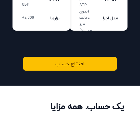
GBP
STP
(بدون
مدل اجرا
ابزارها
دخالت
2,000+
میز
معامله)
افتتاح حساب
یک حساب. همه مزایا