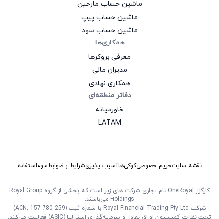
ماشین حساب مارجین
ماشین حساب پیپ
ماشین حساب سود
همکاری‌ها
معرفی بروکرها
مدیران مالی
همکاری نهادی
دفاتر منطقه‌ای
خاورمیانه
LATAM
نقشه سایت
حریم خصوصی
کوکی‌ها
آسیب‌ پذیری
شرایط و ضوابط
سوءاستفاده
کارگزار OneRoyal نام تجاری شرکت‌ های زیر است که بخشی از گروه Royal Group
Holdings می‌باشند.
شرکت Royal Financial Trading Pty Ltd با شماره ثبت (ACN: 157 780 259)
تحت نظارت کمیسیون اوراق بهادار و سرمایه‌گذاری استرالیا (ASIC) فعالیت می‌کند.