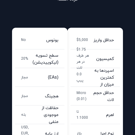
حداقل واریز
بونوس
No
$5,000
$1.75
سطح تسویه
هر طرف
کمیسیون
20%
در هر
(لیکوییدیشن)
لات
اسپردها به‌
0.0
کمترین
(EAs)
مجاز
پیپ
میزان از
حداقل حجم
Micro
هجینگ
مجاز
لات
(0.01)
حفاظت از
تا
اهرم
موجودی
بله
1:1000
منفی
USD,
نوع اجرا
ارز پایه
بازار
EUR,