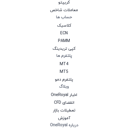
کریپتو
معاملات شاخص
حساب‌ ها
کلاسیک
ECN
PAMM
کپی تریدینگ
پلتفرم‌ ها
MT4
MT5
پلتفرم دمو
وبلاگ
اخبار OneRoyal
انقضای CFD
تعطیلات بازار
آموزش
درباره OneRoyal