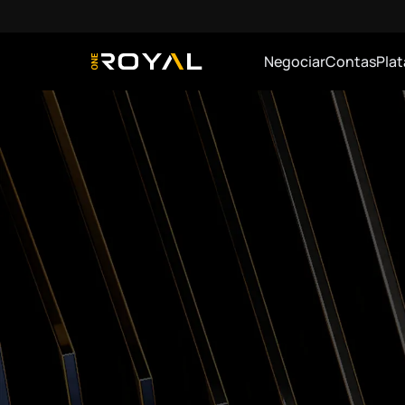
Negociar
Contas
Pla
OneRoyal Home