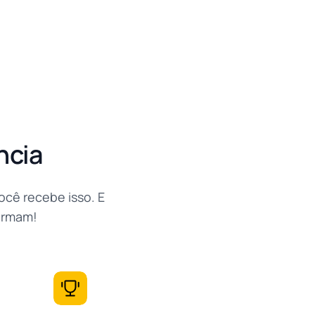
ncia
ocê recebe isso. E
irmam!