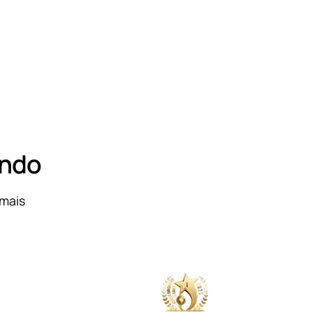
ando
mais