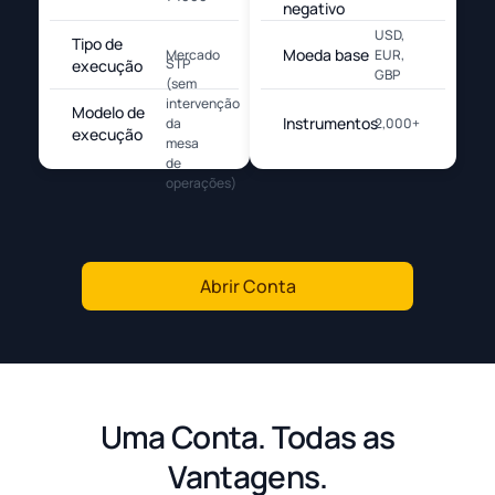
negativo
USD,
Tipo de
Moeda base
Mercado
EUR,
STP
execução
GBP
(sem
intervenção
Modelo de
Instrumentos
da
2,000+
execução
mesa
de
operações)
Abrir Conta
Uma Conta. Todas as
Vantagens.