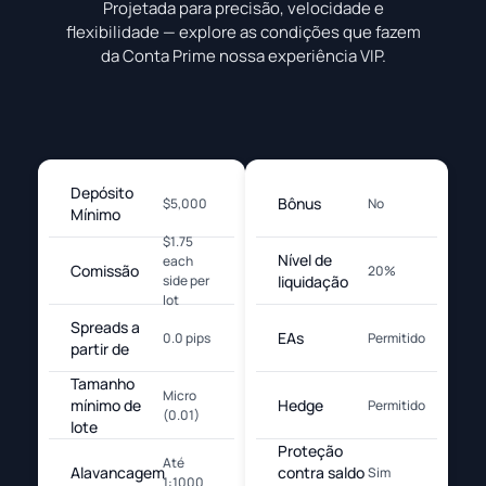
Projetada para precisão, velocidade e
flexibilidade — explore as condições que fazem
da Conta Prime nossa experiência VIP.
Depósito
Bônus
$5,000
No
Mínimo
$1.75
Nível de
each
Comissão
20%
side per
liquidação
lot
Spreads a
EAs
0.0 pips
Permitido
partir de
Tamanho
Micro
mínimo de
Hedge
Permitido
(0.01)
lote
Proteção
Até
Alavancagem
contra saldo
Sim
1:1000