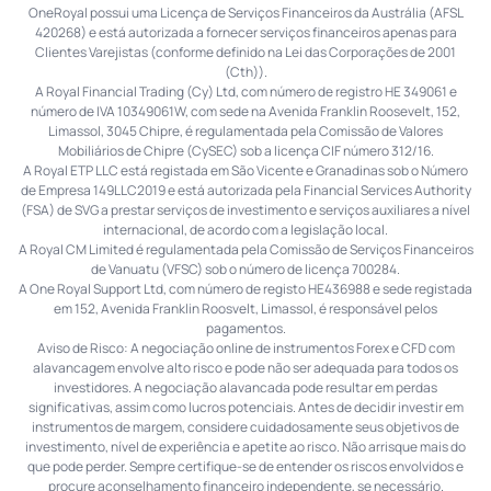
OneRoyal possui uma Licença de Serviços Financeiros da Austrália (AFSL
420268) e está autorizada a fornecer serviços financeiros apenas para
Clientes Varejistas (conforme definido na Lei das Corporações de 2001
(Cth)).
A Royal Financial Trading (Cy) Ltd, com número de registro HE 349061 e
número de IVA 10349061W, com sede na Avenida Franklin Roosevelt, 152,
Limassol, 3045 Chipre, é regulamentada pela Comissão de Valores
Mobiliários de Chipre (CySEC) sob a licença CIF número 312/16.
A Royal ETP LLC está registada em São Vicente e Granadinas sob o Número
de Empresa 149LLC2019 e está autorizada pela Financial Services Authority
(FSA) de SVG a prestar serviços de investimento e serviços auxiliares a nível
internacional, de acordo com a legislação local.
A Royal CM Limited é regulamentada pela Comissão de Serviços Financeiros
de Vanuatu (VFSC) sob o número de licença 700284.
A One Royal Support Ltd, com número de registo HE436988 e sede registada
em 152, Avenida Franklin Roosvelt, Limassol, é responsável pelos
pagamentos.
Aviso de Risco: A negociação online de instrumentos Forex e CFD com
alavancagem envolve alto risco e pode não ser adequada para todos os
investidores. A negociação alavancada pode resultar em perdas
significativas, assim como lucros potenciais. Antes de decidir investir em
instrumentos de margem, considere cuidadosamente seus objetivos de
investimento, nível de experiência e apetite ao risco. Não arrisque mais do
que pode perder. Sempre certifique-se de entender os riscos envolvidos e
procure aconselhamento financeiro independente, se necessário.