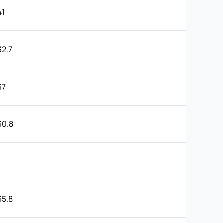
41
32.7
37
30.8
-
35.8