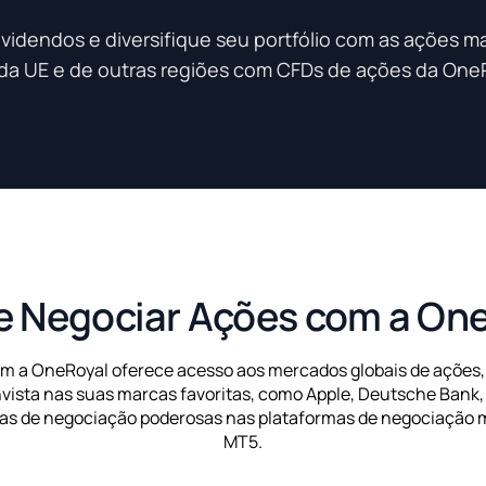
videndos e diversifique seu portfólio com as ações m
da UE e de outras regiões com CFDs de ações da One
e Negociar Ações com a On
m a OneRoyal oferece acesso aos mercados globais de ações
vista nas suas marcas favoritas, como Apple, Deutsche Bank, 
as de negociação poderosas nas plataformas de negociação m
MT5.