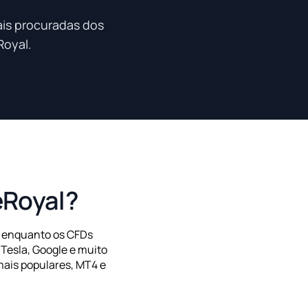
ais procuradas dos
Royal.
eRoyal?
, enquanto os CFDs
Tesla, Google e muito
ais populares, MT4 e