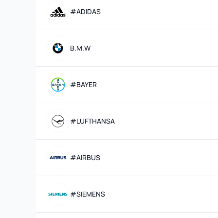
#ADIDAS
B.M.W
#BAYER
#LUFTHANSA
#AIRBUS
#SIEMENS