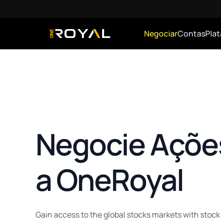
Negociar
Contas
Pla
OneRoyal Home
Negocie Açõe
a OneRoyal
Gain access to the global stocks markets with stoc