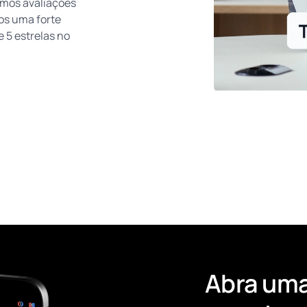
emos avaliações
os uma forte
e 5 estrelas no
Abra um