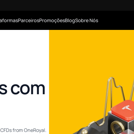
taformas
Parceiros
Promoções
Blog
Sobre Nós
s com
k CFDs from OneRoyal.