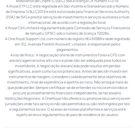
Mobiliários de Chipre (CySEC) sob a licença CIF número 312/16.
A Royal ETP LLC está registada em São Vicente e Granadinas sob o Número
de Empresa 149LLC2019 e está autorizada pela Financial Services Authority
(FSA) de SVG a prestar serviços de investimento e serviços auxiliares a nível
internacional, de acordo com a legislação local.
A Royal CM Limited é regulamentada pela Comissão de Serviços Financeiros
de Vanuatu (VFSC) sob o número de licença 700284.
A One Royal Support Ltd, com número de registo HE436988 e sede registada
em 152, Avenida Franklin Roosvelt, Limassol, é responsável pelos
pagamentos.
Aviso de Risco: A negociação online de instrumentos Forex e CFD com
alavancagem envolve alto risco e pode não ser adequada para todos os
investidores. A negociação alavancada pode resultar em perdas
significativas, assim como lucros potenciais. Antes de decidir investir em
instrumentos de margem, considere cuidadosamente seus objetivos de
investimento, nível de experiência e apetite ao risco. Não arrisque mais do
que pode perder. Sempre certifique-se de entender os riscos envolvidos e
procure aconselhamento financeiro independente, se necessário.
Restrições Regionais: A OneRoyal não oferece ou promove seus serviços em
jurisdições onde tais serviços não são permitidos ou são restringidos por leis
e regulamentos locais. O acesso às nossas plataformas e serviços está
sujeito às leis e regulamentos do país de residência do usuário.