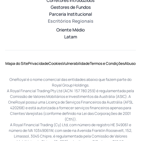
Corretores Introduzidos
Gestores de Fundos
Parceria Institucional
Escritórios Regionais
Oriente Médio
Latam
Mapa do Site
Privacidade
Cookies
Vulnerabilidade
Termos e Condições
Abuso
OneRoyal é o nome comercial das entidades abaixo que fazem parte do
Royal Group Holdings.
A Royal Financial Trading Pty Ltd (ACN: 157 780 259) é regulamentada pela
Comissão de Valores Mobiliários e Investimentos da Austrália (ASIC). A
OneRoyal possui uma Licença de Serviços Financeiros da Austrália (AFSL
420268) e está autorizada a fornecer serviços financeiros apenas para
Clientes Varejistas (conforme definido na Lei das Corporações de 2001
(Cth)).
A Royal Financial Trading (Cy) Ltd, com número de registro HE 349061 e
número de IVA 10349061W, com sede na Avenida Franklin Roosevelt, 152,
Limassol, 3045 Chipre, é regulamentada pela Comissão de Valores