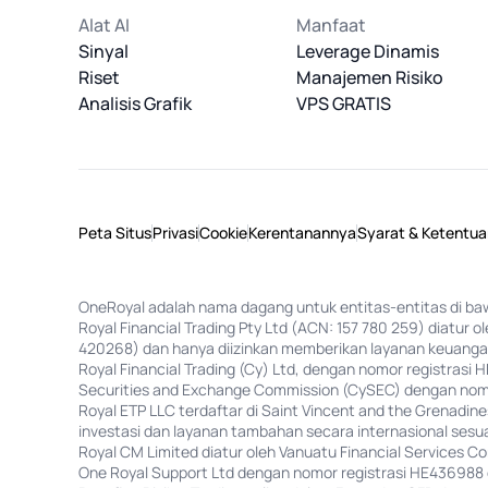
Alat AI
Manfaat
Sinyal
Leverage Dinamis
Riset
Manajemen Risiko
Analisis Grafik
VPS GRATIS
Peta Situs
Privasi
Cookie
Kerentanannya
Syarat & Ketentua
OneRoyal adalah nama dagang untuk entitas-entitas di ba
Royal Financial Trading Pty Ltd (ACN: 157 780 259) diatur
420268) dan hanya diizinkan memberikan layanan keuangan
Royal Financial Trading (Cy) Ltd, dengan nomor registrasi
Securities and Exchange Commission (CySEC) dengan nomor
Royal ETP LLC terdaftar di Saint Vincent and the Grenadi
investasi dan layanan tambahan secara internasional sesua
Royal CM Limited diatur oleh Vanuatu Financial Services 
One Royal Support Ltd dengan nomor registrasi HE436988 d