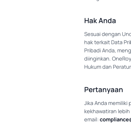
Hak Anda
Sesuai dengan Und
hak terkait Data 
Pribadi Anda, men
diinginkan. OneRoy
Hukum dan Peratura
Pertanyaan
Jika Anda memiliki 
kekhawatiran lebih
email:
compliance