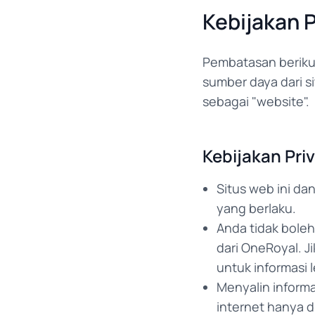
Kebijakan 
Pembatasan beriku
sumber daya dari s
sebagai "website".
Kebijakan Priv
Situs web ini da
yang berlaku.
Anda tidak boleh
dari OneRoyal. J
untuk informasi l
Menyalin informa
internet hanya 