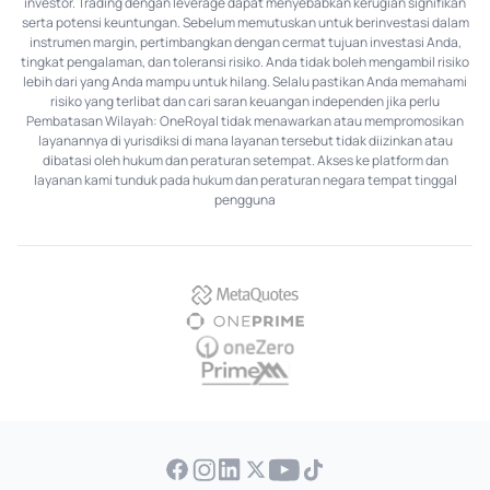
investor. Trading dengan leverage dapat menyebabkan kerugian signifikan
serta potensi keuntungan. Sebelum memutuskan untuk berinvestasi dalam
instrumen margin, pertimbangkan dengan cermat tujuan investasi Anda,
tingkat pengalaman, dan toleransi risiko. Anda tidak boleh mengambil risiko
lebih dari yang Anda mampu untuk hilang. Selalu pastikan Anda memahami
risiko yang terlibat dan cari saran keuangan independen jika perlu
Pembatasan Wilayah: OneRoyal tidak menawarkan atau mempromosikan
layanannya di yurisdiksi di mana layanan tersebut tidak diizinkan atau
dibatasi oleh hukum dan peraturan setempat. Akses ke platform dan
layanan kami tunduk pada hukum dan peraturan negara tempat tinggal
pengguna
MetaQuotes
OnePrime
OneZero
PrimeXM