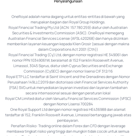
Penyalahgunaan
OneRoyal adalah nama dagang untuk entitas-entitas di bawah yang
merupakan bagian dari Royal Group Holdings.
Royal Financial Trading Pty Ltd (ACN: 157 780 259) diatur oleh Australian
Securities & Investments Commission (ASIC). OneRoyal memegang
Australian Financial Services License (AFSL 420268) dan hanya diizinkan
memberikan layanan keuangan kepada Klien Grosir (sesuai dengan makna
dalam Corporations Act 2001 (Cth))
Royal Financial Trading (Cy) Ltd, dengan nomor registrasi HE 349061 dan
nomor PPN 10349061W, beralamat di 152 Franklin Roosevelt Avenue,
Limassol, 3045 Siprus, diatur oleh Cyprus Securities and Exchange
Commission (CySEC) dengan nomor lisensi CIF 312/16
Royal ETP LLC terdaftar di Saint Vincent and the Grenadines dengan Nomor
Perusahaan 149LLC2019 dan diotorisasi oleh Financial Services Authority
(FSA) SVG untuk menyediakan layanan investasi dan layanan tambahan
secara internasional sesuai dengan peraturan lokal
Royal CM Limited diatur oleh Vanuatu Financial Services Commission (VFSC)
dengan Nomor Lisensi 700284
One Royal Support Ltd dengan nomor registrasi HE436988 dan alamat
terdaftar di 152, Franklin Roosvelt Avenue, Limassol bertanggung jawab atas
pembayaran.
Penafian Risiko: Trading online dalam Forex dan CFD dengan leverage
membawa tingkat risiko yang tinggi dan mungkin tidak cocok untuk semua