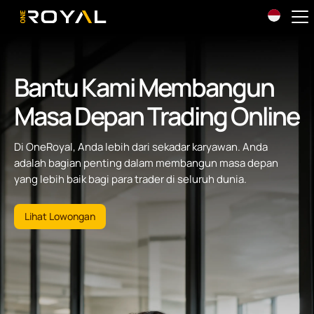
OneRoyal Home
Bantu Kami Membangun
Masa Depan Trading Online
Di OneRoyal, Anda lebih dari sekadar karyawan. Anda
adalah bagian penting dalam membangun masa depan
yang lebih baik bagi para trader di seluruh dunia.
Lihat Lowongan