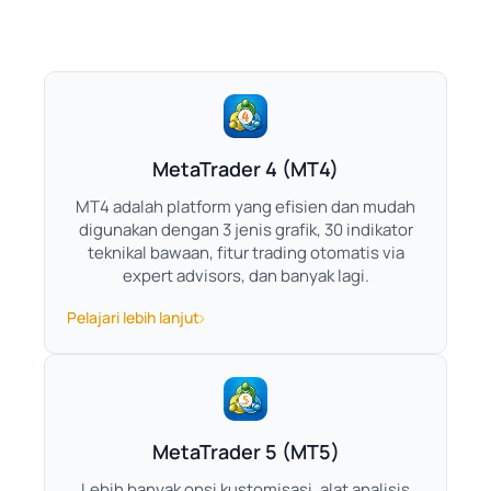
MetaTrader 4 (MT4)
MT4 adalah platform yang efisien dan mudah
digunakan dengan 3 jenis grafik, 30 indikator
teknikal bawaan, fitur trading otomatis via
expert advisors, dan banyak lagi.
Pelajari lebih lanjut
MetaTrader 5 (MT5)
Lebih banyak opsi kustomisasi, alat analisis