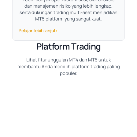
dan manajemen risiko yang lebih lengkap,
serta dukungan trading multi-aset menjadikan
MT5 platform yang sangat kuat.
Pelajari lebih lanjut
Platform Trading
Lihat fitur unggulan MT4 dan MT5 untuk
membantu Anda memilih platform trading paling
populer.