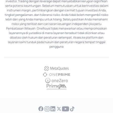
investor. Trading dengan leverage dapat menyebabkan kerugian signifikan
serta potensi keuntungan. Sebelum memutuskan untuk berinvestasi dalam
instrumen margin, pertimbangkan dengan cermat tujuan investasi Anda,
tingkat pengalaman, dan toleransi risiko. Anda tidak boleh mengambil risiko
lebih dari yang Anda mampu untuk hilang. Selalu pastikan Anda memahami
risiko yang terlibat dan cari saran keuangan independen jika perlu
Pembatasan Wilayah: OneRoyal tidak menawarkan atau mempromosikan
layanannya di yurisdiksi di mana layanan tersebut tidak diizinkan atau
dibatasi oleh hukum dan peraturan setempat. Akses ke platform dan
layanan kami tunduk pada hukum dan peraturan negara tempat tinggal
pengguna
MetaQuotes
OnePrime
OneZero
PrimeXM