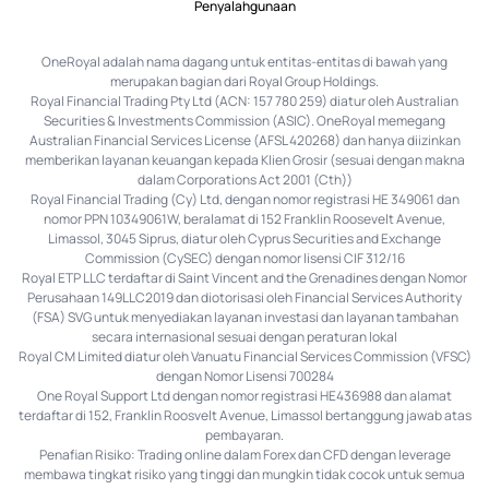
Penyalahgunaan
OneRoyal adalah nama dagang untuk entitas-entitas di bawah yang
merupakan bagian dari Royal Group Holdings.
Royal Financial Trading Pty Ltd (ACN: 157 780 259) diatur oleh Australian
Securities & Investments Commission (ASIC). OneRoyal memegang
Australian Financial Services License (AFSL 420268) dan hanya diizinkan
memberikan layanan keuangan kepada Klien Grosir (sesuai dengan makna
dalam Corporations Act 2001 (Cth))
Royal Financial Trading (Cy) Ltd, dengan nomor registrasi HE 349061 dan
nomor PPN 10349061W, beralamat di 152 Franklin Roosevelt Avenue,
Limassol, 3045 Siprus, diatur oleh Cyprus Securities and Exchange
Commission (CySEC) dengan nomor lisensi CIF 312/16
Royal ETP LLC terdaftar di Saint Vincent and the Grenadines dengan Nomor
Perusahaan 149LLC2019 dan diotorisasi oleh Financial Services Authority
(FSA) SVG untuk menyediakan layanan investasi dan layanan tambahan
secara internasional sesuai dengan peraturan lokal
Royal CM Limited diatur oleh Vanuatu Financial Services Commission (VFSC)
dengan Nomor Lisensi 700284
One Royal Support Ltd dengan nomor registrasi HE436988 dan alamat
terdaftar di 152, Franklin Roosvelt Avenue, Limassol bertanggung jawab atas
pembayaran.
Penafian Risiko: Trading online dalam Forex dan CFD dengan leverage
membawa tingkat risiko yang tinggi dan mungkin tidak cocok untuk semua