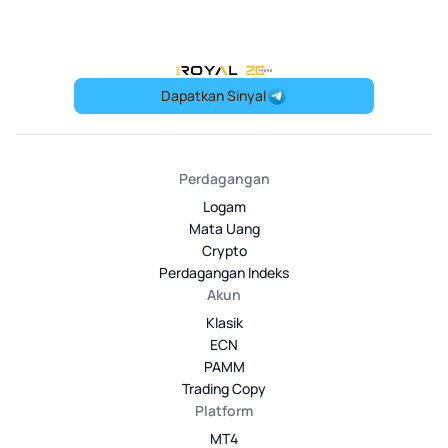
OneRoyal Home
Dapatkan Sinyal
Perdagangan
Logam
Mata Uang
Crypto
Perdagangan Indeks
Akun
Klasik
ECN
PAMM
Trading Copy
Platform
MT4