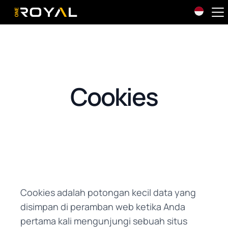
OneRoyal Home
Cookies
Cookies adalah potongan kecil data yang
disimpan di peramban web ketika Anda
pertama kali mengunjungi sebuah situs