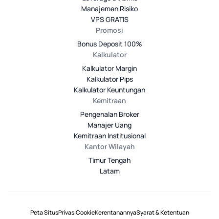
Manajemen Risiko
VPS GRATIS
Promosi
Bonus Deposit 100%
Kalkulator
Kalkulator Margin
Kalkulator Pips
Kalkulator Keuntungan
Kemitraan
Pengenalan Broker
Manajer Uang
Kemitraan Institusional
Kantor Wilayah
Timur Tengah
Latam
Peta Situs
Privasi
Cookie
Kerentanannya
Syarat & Ketentuan