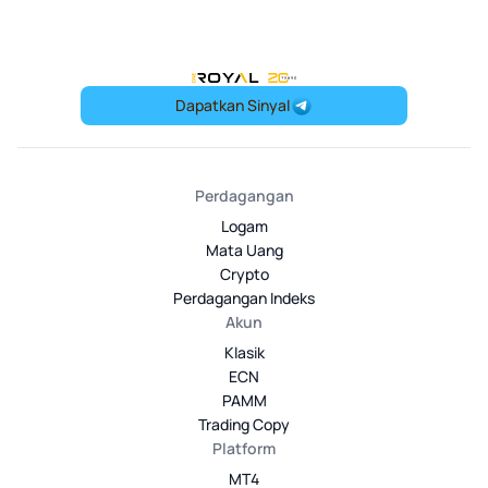
OneRoyal Home
Dapatkan Sinyal
Perdagangan
Logam
Mata Uang
Crypto
Perdagangan Indeks
Akun
Klasik
ECN
PAMM
Trading Copy
Platform
MT4