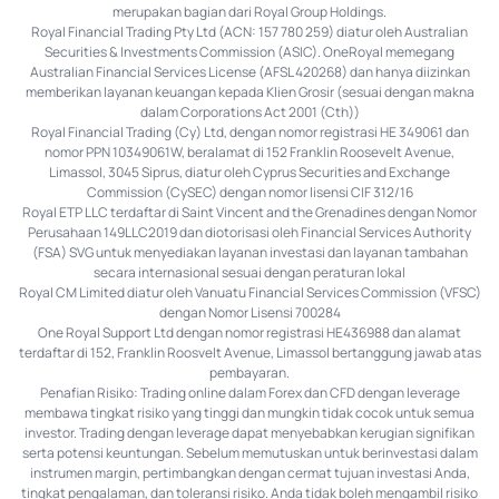
merupakan bagian dari Royal Group Holdings.
Royal Financial Trading Pty Ltd (ACN: 157 780 259) diatur oleh Australian
Securities & Investments Commission (ASIC). OneRoyal memegang
Australian Financial Services License (AFSL 420268) dan hanya diizinkan
memberikan layanan keuangan kepada Klien Grosir (sesuai dengan makna
dalam Corporations Act 2001 (Cth))
Royal Financial Trading (Cy) Ltd, dengan nomor registrasi HE 349061 dan
nomor PPN 10349061W, beralamat di 152 Franklin Roosevelt Avenue,
Limassol, 3045 Siprus, diatur oleh Cyprus Securities and Exchange
Commission (CySEC) dengan nomor lisensi CIF 312/16
Royal ETP LLC terdaftar di Saint Vincent and the Grenadines dengan Nomor
Perusahaan 149LLC2019 dan diotorisasi oleh Financial Services Authority
(FSA) SVG untuk menyediakan layanan investasi dan layanan tambahan
secara internasional sesuai dengan peraturan lokal
Royal CM Limited diatur oleh Vanuatu Financial Services Commission (VFSC)
dengan Nomor Lisensi 700284
One Royal Support Ltd dengan nomor registrasi HE436988 dan alamat
terdaftar di 152, Franklin Roosvelt Avenue, Limassol bertanggung jawab atas
pembayaran.
Penafian Risiko: Trading online dalam Forex dan CFD dengan leverage
membawa tingkat risiko yang tinggi dan mungkin tidak cocok untuk semua
investor. Trading dengan leverage dapat menyebabkan kerugian signifikan
serta potensi keuntungan. Sebelum memutuskan untuk berinvestasi dalam
instrumen margin, pertimbangkan dengan cermat tujuan investasi Anda,
tingkat pengalaman, dan toleransi risiko. Anda tidak boleh mengambil risiko