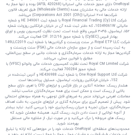
OneRoyal دارای مجوز خدمات مالی استرالیا (AFSL 420268) بوده و تنها مجاز به
ارائه خدمات مالی به مشتریان عمده‌ (Wholesale Clients) طبق تعریف قانون
شرکت‌ها ۲۰۰۱ استرالیا (Corporations Act 2001 (Cth)) می‌باشد.
شرکت Royal Financial Trading (Cy) Ltd با شماره ثبت HE 349061 و شماره
مالیاتی 10349061W، که دفتر ثبت‌ شده آن در خیابان فرانکلین روزولت شماره
۱۵۲، لیماسول، ۳۰۴۵ قبرس واقع شده است، تحت نظارت کمیسیون بورس و اوراق
بهادار قبرس (CySEC) با شماره مجوز CIF: 312/16 فعالیت می‌کند.
شرکت Royal ETP LLC در سنت وینسنت و گرنادین‌ها با شماره ثبت 149LLC2019
به ثبت رسیده است و از سوی سازمان خدمات مالی (FSA) سنت وینسنت و
گرنادین‌ها مجاز به ارائه خدمات سرمایه‌گذاری و خدمات جانبی در سطح بین‌المللی،
مطابق با قوانین محلی، می‌باشد.
شرکت Royal CM Limited تحت نظارت کمیسیون خدمات مالی وانواتو (VFSC) با
شماره مجوز 700284 فعالیت می‌کند.
شرکت One Royal Support Ltd با شماره ثبت HE436988 و آدرس ثبت‌شده در
152، خیابان فرانکلین روزولت، لیماسول، مسئول پرداخت‌ها است.
هشدار ریسک: معامله آنلاین در بازار فارکس و ابزارهای CFD با اهرم، دارای سطح
بالایی از ریسک است و ممکن است برای همه سرمایه‌گذاران مناسب نباشد.
معاملات اهرمی می‌تواند منجر به ضررهای قابل توجهی به همراه سودهای احتمالی
شود. پیش از تصمیم‌ گیری برای سرمایه‌ گذاری در ابزارهای مارجین، به دقت اهداف
سرمایه‌گذاری، میزان تجربه و میزان ریسک‌پذیری خود را بررسی کنید. نباید بیشتر
از آنچه توانایی از دست دادن دارید، ریسک کنید. همیشه مطمئن شوید که
ریسک‌ های مربوطه را درک می‌کنید و در صورت نیاز، از مشاوره مالی مستقل
بهره‌مند شوید.
محدودیت‌های منطقه‌ای: OneRoyal خدمات خود را در حوزه‌هایی که ارائه یا تبلیغ
این خدمات طبق قوانین و مقررات محلی مجاز یا مجاز نیست، ارائه نمی‌دهد و