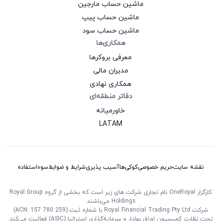
ماشین حساب مارجین
ماشین حساب پیپ
ماشین حساب سود
همکاری‌ها
معرفی بروکرها
مدیران مالی
همکاری نهادی
دفاتر منطقه‌ای
خاورمیانه
LATAM
نقشه سایت
حریم خصوصی
کوکی‌ها
آسیب‌ پذیری
شرایط و ضوابط
سوءاستفاده
کارگزار OneRoyal نام تجاری شرکت‌ های زیر است که بخشی از گروه Royal Group
Holdings می‌باشند.
شرکت Royal Financial Trading Pty Ltd با شماره ثبت (ACN: 157 780 259)
تحت نظارت کمیسیون اوراق بهادار و سرمایه‌گذاری استرالیا (ASIC) فعالیت می‌کند.