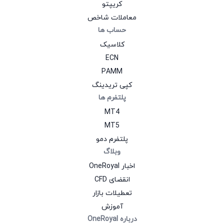
کریپتو
معاملات شاخص
حساب‌ ها
کلاسیک
ECN
PAMM
کپی تریدینگ
پلتفرم‌ ها
MT4
MT5
پلتفرم دمو
وبلاگ
اخبار OneRoyal
انقضای CFD
تعطیلات بازار
آموزش
درباره OneRoyal