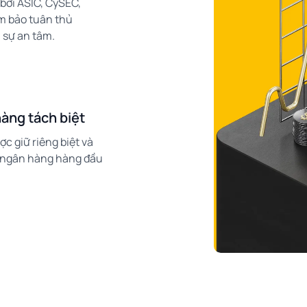
bởi ASIC, CySEC,
m bảo tuân thủ
 sự an tâm.
àng tách biệt
c giữ riêng biệt và
c ngân hàng hàng đầu