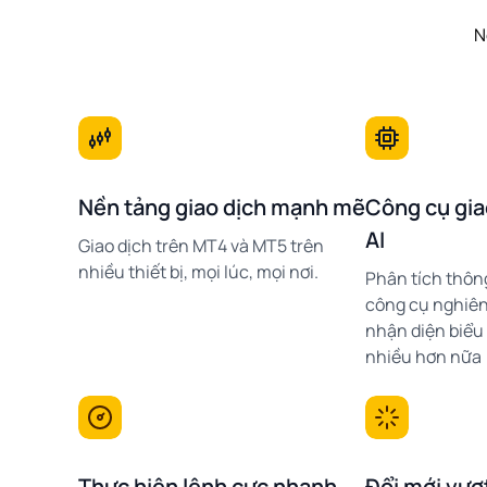
N
Nền tảng giao dịch mạnh mẽ
Công cụ gia
AI
Giao dịch trên MT4 và MT5 trên
nhiều thiết bị, mọi lúc, mọi nơi.
Phân tích thông
công cụ nghiên
nhận diện biểu
nhiều hơn nữa
Thực hiện lệnh cực nhanh
Đổi mới vượt