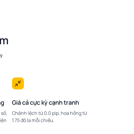
ẩm
ẩy
ng
Giá cả cực kỳ cạnh tranh
 số,
Chênh lệch từ 0.0 pip, hoa hồng từ
điện
1.75 đô la mỗi chiều.