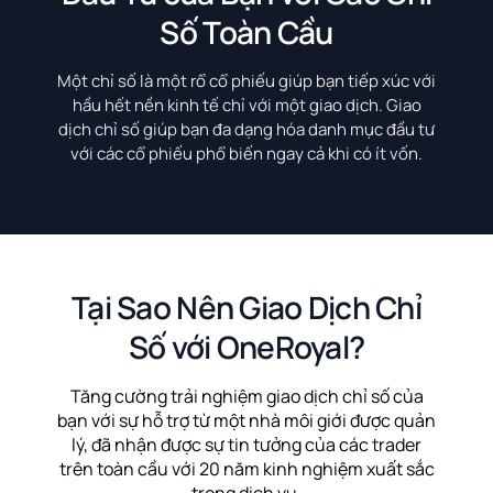
Số Toàn Cầu
Một chỉ số là một rổ cổ phiếu giúp bạn tiếp xúc với
hầu hết nền kinh tế chỉ với một giao dịch. Giao
dịch chỉ số giúp bạn đa dạng hóa danh mục đầu tư
với các cổ phiếu phổ biến ngay cả khi có ít vốn.
Tại Sao Nên Giao Dịch Chỉ
Số với OneRoyal?
Tăng cường trải nghiệm giao dịch chỉ số của
bạn với sự hỗ trợ từ một nhà môi giới được quản
lý, đã nhận được sự tin tưởng của các trader
trên toàn cầu với 20 năm kinh nghiệm xuất sắc