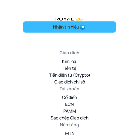
OneRoyal Home
Nhận tín hiệu
Giao dịch
Kim loại
Tiền tệ
Tiền điện tử (Crypto)
Giao dịch chỉ số
Tài khoản
Cổ điển
ECN
PAMM
Sao chép Giao dịch
Nền tảng
MT4