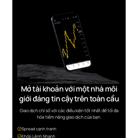
Mở tài khoản với một nhà môi
giới đáng tin cậy trên toàn cầu
Giao dịch chỉ số với các điều kiện tốt nhất để tối đa
hóa tiềm năng giao dịch của bạn.
Spread cạnh tranh
Khớp Lệnh Nhanh