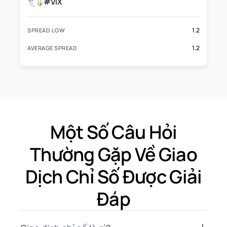
#VIX
1.2
SPREAD LOW
1.2
AVERAGE SPREAD
Một Số Câu Hỏi
Thường Gặp Về Giao
Dịch Chỉ Số Được Giải
Đáp