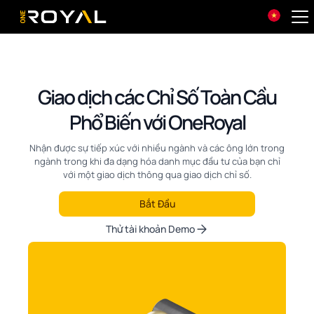
OneRoyal Home
Giao dịch các Chỉ Số Toàn Cầu
Phổ Biến với OneRoyal
Nhận được sự tiếp xúc với nhiều ngành và các ông lớn trong
ngành trong khi đa dạng hóa danh mục đầu tư của bạn chỉ
với một giao dịch thông qua giao dịch chỉ số.
Bắt Đầu
Thử tài khoản Demo