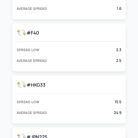
1.6
AVERAGE SPREAD
#F40
2.3
SPREAD LOW
2.5
AVERAGE SPREAD
#HKG33
15.5
SPREAD LOW
24.9
AVERAGE SPREAD
#JPN225