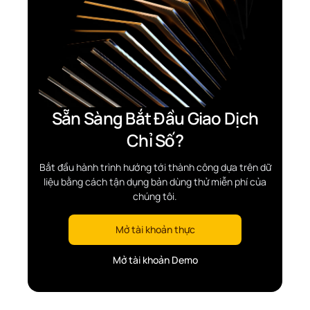
Sẵn Sàng Bắt Đầu Giao Dịch
Chỉ Số?
Bắt đầu hành trình hướng tới thành công dựa trên dữ
liệu bằng cách tận dụng bản dùng thử miễn phí của
chúng tôi.
Mở tài khoản thực
Mở tài khoản Demo